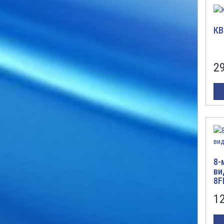
КВ
2
8-
ви
8F
1