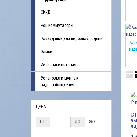
СКУД
PoE Коммутаторы
Расходники для видеонаблюдения
Расх
вид
Замки
Источники питания
Установка и монтаж
видеонаблюдения
ЦЕНА:
CT
вы
ОТ:
ДО:
ви