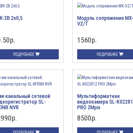
К-2В 2х0,5
Модуль сопряжения MX
VZ/T
9.50
р.
1560
р.
ПОДРОБНЕЕ
ПОДРОБНЕЕ
ми канальный сетевой
Мультиформатная
деорегистратор SL-
видеокамера SL-K0228
DNR NVR
PRO 2Mpix
2990
р.
8500
р.
ПОДРОБНЕЕ
ПОДРОБНЕЕ