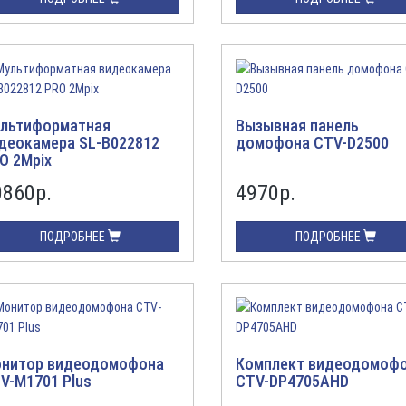
льтиформатная
Вызывная панель
деокамера SL-B022812
домофона CTV-D2500
O 2Mpix
0860
р.
4970
р.
ПОДРОБНЕЕ
ПОДРОБНЕЕ
нитор видеодомофона
Комплект видеодомоф
V-M1701 Plus
CTV-DP4705AHD