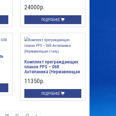
24000
р.
ПОДРОБНЕЕ
ль
Комплект преграждающих
планок PPS – 06R
Антипаника (Нержавеющая
сталь)
11350
р.
ПОДРОБНЕЕ
10
11
12
»