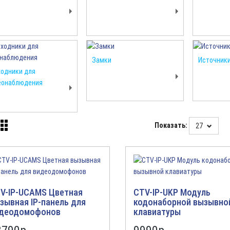
Замки
Источники
одники для
еонаблюдения
Показать:
27
V-IP-UCAMS Цветная
CTV-IP-UKP Модуль
зывная IP-панель для
кодонаборной вызывно
деодомофонов
клавиатуры