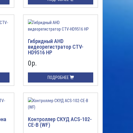
Гибридный AHD
видеорегистратор CTV-
HD9516 HP
0
р.
ПОДРОБНЕЕ
она
Контроллер СКУД ACS-102-
CE-B (WF)