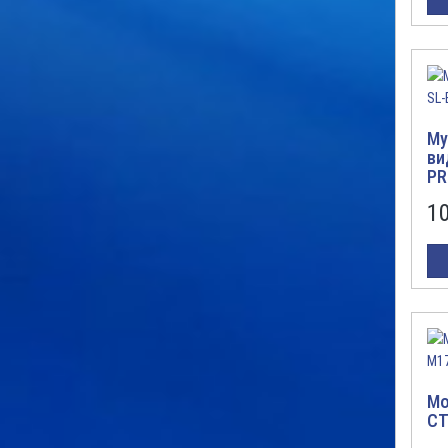
Му
ви
PR
1
Мо
CT