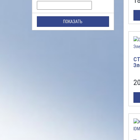
1
ПОКАЗАТЬ
CT
Эл
2