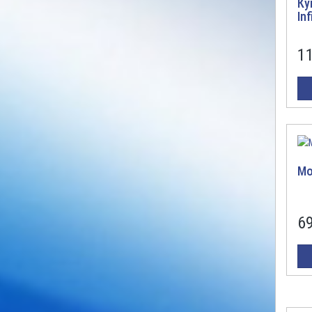
Ку
In
1
Мо
6