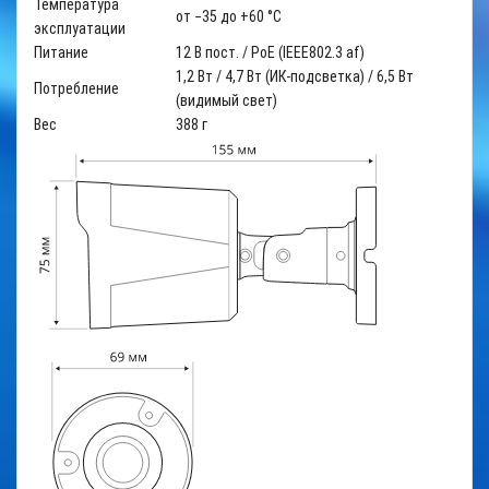
Температура
от −35 до +60 °С
эксплуатации
Питание
12 В пост. / PoE (IEEE802.3 af)
1,2 Вт / 4,7 Вт (ИК-подсветка) / 6,5 Вт
Потребление
(видимый свет)
Вес
388 г