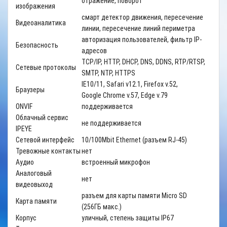
отражение, поворот
изображения
смарт детектор движения, пересечение
Видеоаналитика
линии, пересечение линий периметра
авторизация пользователей, фильтр IP-
Безопасность
адресов
TCP/IP, HTTP, DHCP, DNS, DDNS, RTP/RTSP,
Сетевые протоколы
SMTP, NTP, HTTPS
IE10/11, Safari v12.1, Firefox v.52,
Браузеры
Google Chrome v.57, Edge v.79
ONVIF
поддерживается
Облачный сервис
не поддерживается
IPEYE
Сетевой интерфейс
10/100Mbit Ethernet (разъем RJ-45)
Тревожные контакты
нет
Аудио
встроенный микрофон
Аналоговый
нет
видеовыход
разъем для карты памяти Micro SD
Карта памяти
(256ГБ макс.)
Корпус
уличный, степень защиты IP67