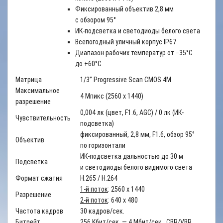
Фиксированный объектив 2,8 мм
с обзором 95°
ИК-подсветка и светодиоды белого света
Всепогодный уличный корпус IP67
Диапазон рабочих температур от −35°С
до +60°С
Матрица
1/3’’ Progressive Scan CMOS 4M
Максимальное
4 Мпикс (2560 x 1440)
разрешение
0,004 лк (цвет, F1.6, AGC) / 0 лк (ИК-
Чувствительность
подсветка)
фиксированный, 2,8 мм, F1.6, обзор 95°
Объектив
по горизонтали
ИК-подсветка дальностью до 30 м
Подсветка
и светодиоды белого видимого света
Формат сжатия
H.265 / H.264
1-й поток
: 2560 x 1440
Разрешение
2-й поток
: 640 x 480
Частота кадров
30 кадров/сек.
Битрейт
256 Kбит/сек. — 4 Мбит/сек., CBR/VBR