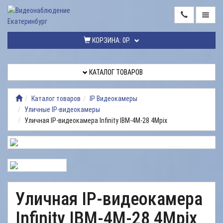
ГЛАВНАЯ
КОРЗИНА:
0Р.
КАТАЛОГ
ТОВАРОВ
КАТАЛОГ ТОВАРОВ
МОНТАЖ
ВИДЕОНАБЛЮДЕНИЯ
Каталог товаров
IP Видеокамеры
Уличные IP-видеокамеры
РЕМОНТ
Уличная IP-видеокамера Infinity IBM-4M-28 4Mpix
ВИДЕОНАБЛЮДЕНИЯ
УСЛУГИ
ДОСТАВКА
НАШИ
Уличная IP-видеокамера
РАБОТЫ
Infinity IBM-4M-28 4Mpix
КОНТАКТЫ