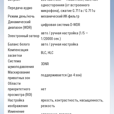
односторонняя (от встроенного
Передача аудио
микрофона), сжатие G.711a / G.711u
Режим день/ночь
механический ИК-фильтр
Динамический
цифровая система D-WDR
диапазон (WDR)
авто / ручная настройка (1/5 —
Электронный затвор
1/20000 сек.)
Баланс белого
авто / ручная настройка
Компенсация
BLC, HLC
засветки
Система
3DNR
шумоподавления
Маскирование
поддерживается (до 4 зон)
приватных зон
Области
приоритетного
нет
просмотра (ROI)
Настройка
яркость, контрастность, насыщенность,
изображения
резкость
Изменение