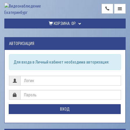
ГЛАВНАЯ
КОРЗИНА:
0Р.
КАТАЛОГ
ТОВАРОВ
АВТОРИЗАЦИЯ
МОНТАЖ
ВИДЕОНАБЛЮДЕНИЯ
Для входа в Личный кабинет необходима авторизация:
РЕМОНТ
ВИДЕОНАБЛЮДЕНИЯ
УСЛУГИ
ДОСТАВКА
НАШИ
ВХОД
РАБОТЫ
КОНТАКТЫ