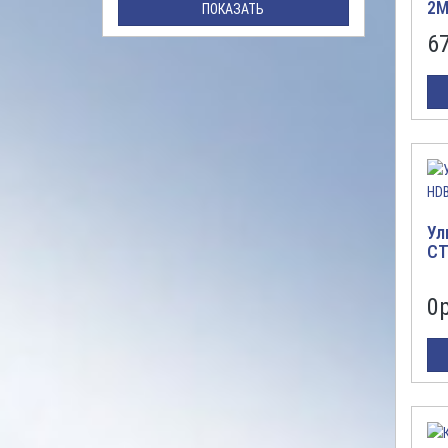
2M
ПОКАЗАТЬ
6
Ул
CT
0
р