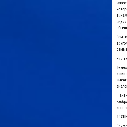
извес
котор
динам
видео
обычн
Вам н
друго
самые
Что т
Техно
и сис
высок
анало
Факти
изобра
испол
ТЕХН
Приме