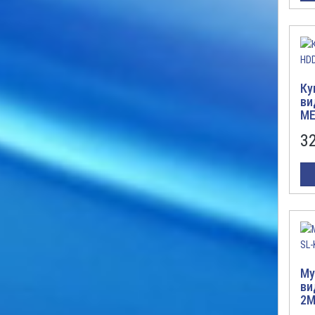
Ку
ви
ME
3
Му
ви
2M