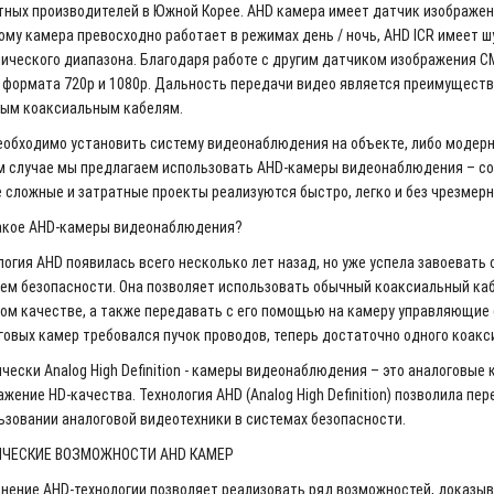
тных производителей в Южной Корее. AHD камера имеет датчик изображен
ому камера превосходно работает в режимах день / ночь, AHD ICR имеет ш
ического диапазона. Благодаря работе с другим датчиком изображения CM
 формата 720p и 1080p. Дальность передачи видео является преимуществ
ым коаксиальным кабелям.
еобходимо установить систему видеонаблюдения на объекте, либо модерн
м случае мы предлагаем использовать AHD-камеры видеонаблюдения – с
 сложные и затратные проекты реализуются быстро, легко и без чрезмер
акое AHD-камеры видеонаблюдения?
логия AHD появилась всего несколько лет назад, но уже успела завоеват
тем безопасности. Она позволяет использовать обычный коаксиальный каб
ом качестве, а также передавать с его помощью на камеру управляющие с
говых камер требовался пучок проводов, теперь достаточно одного коакс
чески Analog High Definition - камеры видеонаблюдения – это аналоговы
жение HD-качества. Технология AHD (Analog High Definition) позволила пе
ьзовании аналоговой видеотехники в системах безопасности.
ИЧЕСКИЕ ВОЗМОЖНОСТИ AHD КАМЕР
нение AHD-технологии позволяет реализовать ряд возможностей, доказ