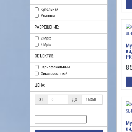
Купольная
Уличная
РАЗРЕШЕНИЕ:
2 Mpix
4 Mpix
Му
ви
ОБЪЕКТИВ:
PR
8
Вариофокальный
Фиксированный
ЦЕНА:
ОТ:
ДО:
Му
ви