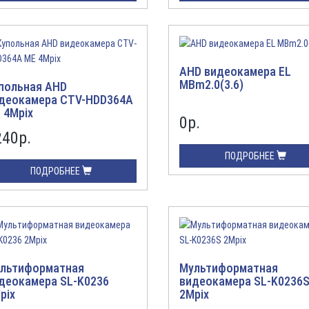
AHD видеокамера EL
MBm2.0(3.6)
польная AHD
деокамера CTV-HDD364A
 4Mpix
0
р.
240
р.
ПОДРОБНЕЕ
ПОДРОБНЕЕ
льтиформатная
Мультиформатная
деокамера SL-K0236
видеокамера SL-K0236
pix
2Mpix