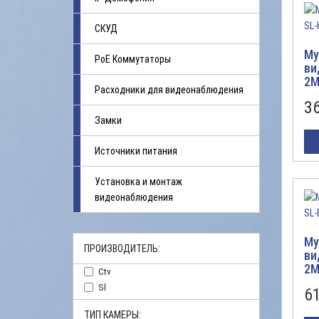
СКУД
Му
PoE Коммутаторы
ви
2M
Расходники для видеонаблюдения
3
Замки
Источники питания
Установка и монтаж
видеонаблюдения
Му
ПРОИЗВОДИТЕЛЬ:
ви
2M
Ctv
Sl
6
ТИП КАМЕРЫ: