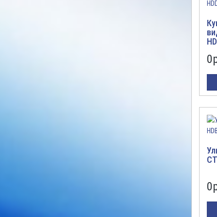
Ку
ви
HD
0
р
Ул
CT
0
р