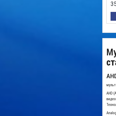
3
М
ст
AHD
мульт
AHD (A
видео
Техно
Analog