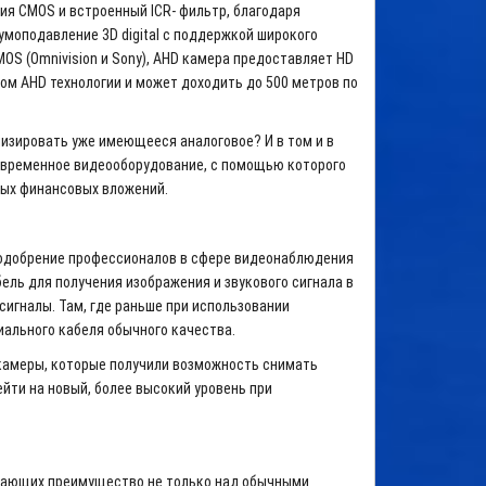
ия CMOS и встроенный ICR- фильтр, благодаря
умоподавление 3D digital с поддержкой широкого
OS (Omnivision и Sony), AHD камера предоставляет HD
ом AHD технологии и может доходить до 500 метров по
изировать уже имеющееся аналоговое? И в том и в
овременное видеооборудование, с помощью которого
ных финансовых вложений.
ь одобрение профессионалов в сфере видеонаблюдения
ель для получения изображения и звукового сигнала в
игналы. Там, где раньше при использовании
иального кабеля обычного качества.
е камеры, которые получили возможность снимать
рейти на новый, более высокий уровень при
ывающих преимущество не только над обычными