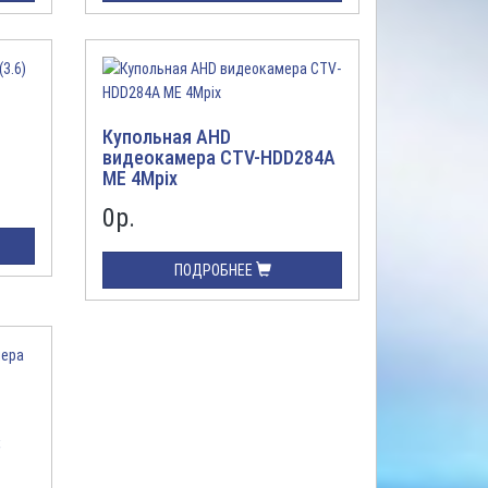
Купольная AHD
видеокамера CTV-HDD284A
ME 4Mpix
0
р.
ПОДРОБНЕЕ
S