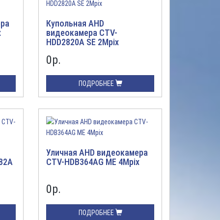
ера
Купольная AHD
x
видеокамера CTV-
HDD2820A SE 2Mpix
0
р.
ПОДРОБНЕЕ
Уличная AHD видеокамера
82A
CTV-HDB364AG ME 4Mpix
0
р.
ПОДРОБНЕЕ