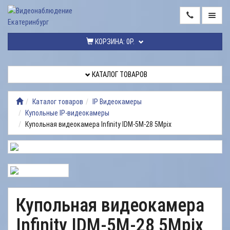
ГЛАВНАЯ
КОРЗИНА:
0Р.
КАТАЛОГ
ТОВАРОВ
КАТАЛОГ ТОВАРОВ
МОНТАЖ
ВИДЕОНАБЛЮДЕНИЯ
Каталог товаров
IP Видеокамеры
Купольные IP-видеокамеры
РЕМОНТ
Купольная видеокамера Infinity IDM-5M-28 5Mpix
ВИДЕОНАБЛЮДЕНИЯ
УСЛУГИ
ДОСТАВКА
НАШИ
Купольная видеокамера
РАБОТЫ
Infinity IDM-5M-28 5Mpix
КОНТАКТЫ