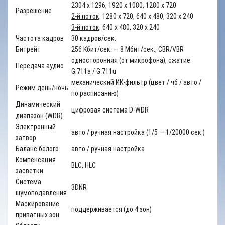
2304 x 1296, 1920 x 1080, 1280 x 720
Разрешение
2-й поток
: 1280 x 720, 640 x 480, 320 x 240
3-й поток
: 640 x 480, 320 x 240
Частота кадров
30 кадров/сек.
Битрейт
256 Kбит/сек. — 8 Мбит/сек., CBR/VBR
односторонняя (от микрофона), cжатие
Передача аудио
G.711a / G.711u
механический ИК-фильтр (цвет / чб / авто /
Режим день/ночь
по расписанию)
Динамический
цифровая система D-WDR
диапазон (WDR)
Электронный
авто / ручная настройка (1/5 — 1/20000 сек.)
затвор
Баланс белого
авто / ручная настройка
Компенсация
BLC, HLC
засветки
Система
3DNR
шумоподавления
Маскирование
поддерживается (до 4 зон)
приватных зон