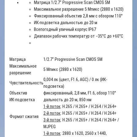
Матрица 1/2.7’’ Progressive Scan CMOS 5M
Максимальное разрешение 5 Мпикс
(2880 x 1620)
Фиксированный объектив 2,8 мм с обзором 110°
ИК-подсветка дальностью до 20 м
Всепогодный уличный корпус IP67
Диапазон рабочих температур от −35°С до +60°С
Матрица
1/2.7’’ Progressive Scan CMOS 5M
Максимальное
5 Мпикс (2880 x 1620)
разрешение
0,004 лк (цвет, F1.6, AGC) / 0 лк (ИК-
Чувствительность
подсветка)
Объектив
фиксированный, 2,8 мм, F1.6, обзор 110°
ИК-подсветка
дальность до 20 м, 850 нм
1-й поток
: H.265 / H.265+ / H.264 / H.264+
2-й поток
: H.265 / H.265+ / H.264 / H.264+
Формат сжатия
3-й поток
: H.265 / H.265+ / H.264 / H.264+ /
MJPEG
1-й поток
: 2880 x 1620, 2560 x 1440,