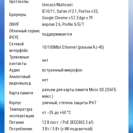
протоколы
Unicast/Multicast
IE10/11, Safari v12.1, Firefox v.52,
Браузеры
Google Chrome v.57, Edge v.79
ONVIF
версия 2.6, Profile S/G/T
Облачный сервис
поддерживается
IPEYE
Сетевой
10/100Mbit Ethernet (разъем RJ-45)
интерфейс
Тревожные
нет
контакты
Аудио
встроенный микрофон
Аналоговый
нет
видеовыход
разъем для карты памяти Micro SD (256ГБ
Карта памяти
макс.)
Корпус
уличный, степень защиты IP67
Температура
от −35 до +60 °С
эксплуатации
Питание
12 В пост. / PoE (IEEE802.3 af)
Потребление
3 Вт / 5 Вт (с ИК-подсветкой)