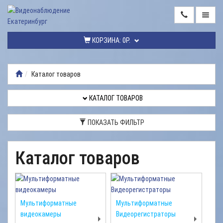
ГЛАВНАЯ
КОРЗИНА:
0Р.
КАТАЛОГ
ТОВАРОВ
Каталог товаров
МОНТАЖ
ВИДЕОНАБЛЮДЕНИЯ
КАТАЛОГ ТОВАРОВ
РЕМОНТ
ПОКАЗАТЬ ФИЛЬТР
ВИДЕОНАБЛЮДЕНИЯ
УСЛУГИ
Каталог товаров
ДОСТАВКА
НАШИ
РАБОТЫ
Мультиформатные
Мультиформатные
видеокамеры
Видеорегистраторы
КОНТАКТЫ