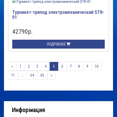
Турникет-трипод электромеханический STR-
01
42790
р.
ПОДРОБНЕЕ
«
1
2
3
4
5
6
7
8
9
10
11
...
64
65
»
Информация