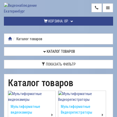
ГЛАВНАЯ
КОРЗИНА:
0Р.
КАТАЛОГ
ТОВАРОВ
Каталог товаров
МОНТАЖ
ВИДЕОНАБЛЮДЕНИЯ
КАТАЛОГ ТОВАРОВ
РЕМОНТ
ПОКАЗАТЬ ФИЛЬТР
ВИДЕОНАБЛЮДЕНИЯ
УСЛУГИ
Каталог товаров
ДОСТАВКА
НАШИ
РАБОТЫ
Мультиформатные
Мультиформатные
видеокамеры
Видеорегистраторы
КОНТАКТЫ