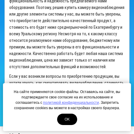
функциональность и надежность предлагаемого нами
оборудования. Поэтому, решив
купить камеру видеонаблюдения
или другие элементы
системы
у нас, вы можете быть уверены,
что приобретаете действительно качественный продукт, а
стоимость
его будет ниже среднерыночной по
Екатеринбургу
и
всему Уральскому региону. Несмотря на то, к какому классу
относится реализуемое нами оборудование, бюджетному или
премиум, вы можете быть уверены в его функциональности и
надежности. Качественно работать будет любая наша
система
видеонаблюдения, цена
же зависит только от наличия или
отсутствия дополнительных функций и возможностей.
Если у вас возникли вопросы по приобретению продукции, вы
хотите узнать, как смонтировать
видеонаблюдение, стоимость
монтажа силами наших специалистов, звоните нам или
На сайте применяются cookie-файлы. Оставаясь на сайте, вы
отправляйте запрос на адрес электронной почты, и наши
подтверждаете свое согласие на их использование и
сотрудники оперативно и компетентно дадут вам на них
соглашаетесь с
политикой конфиденциальности
. Запретить
сохранение cookies вы можете в настройках своего браузера.
ответы.
OK