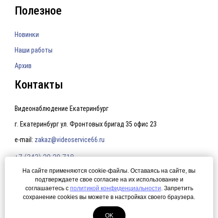
Полезное
Новинки
Наши работы
Архив
Контакты
Видеонаблюдение Екатеринбург
г. Екатеринбург ул. Фронтовых бригад 35 офис 23
e-mail:
zakaz@videoservice66.ru
+7 (343) 20-20-718
На сайте применяются cookie-файлы. Оставаясь на сайте, вы
подтверждаете свое согласие на их использование и
Политика конфиденциальности
соглашаетесь с
политикой конфиденциальности
. Запретить
сохранение cookies вы можете в настройках своего браузера.
© 2015 Видеонаблюдение Екатеринбург. Создание сайта —
ЛегионА
Системы ip видеонаблюдения.
OK