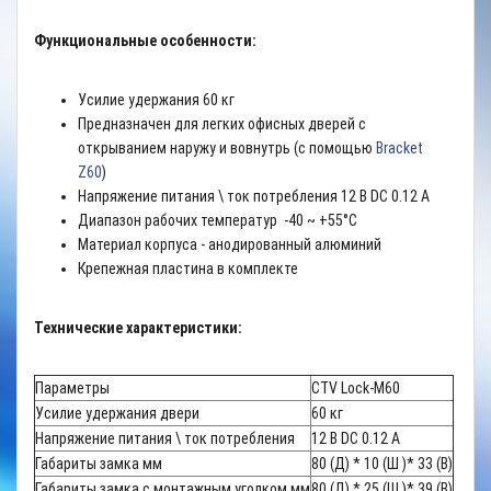
Функциональные особенности:
Усилие удержания 60 кг
Предназначен для легких офисных дверей с
открыванием наружу и вовнутрь (c помощью
Bracket
Z60
)
Напряжение питания \ ток потребления 12 В DC 0.12 А
Диапазон рабочих температур -40 ~ +55°C
Материал корпуса - анодированный алюминий
Крепежная пластина в комплекте
Технические характеристики:
Параметры
CTV Lock-M60
Усилие удержания двери
60 кг
Напряжение питания \ ток потребления
12 В DC 0.12 А
Габариты замка мм
80 (Д) * 10 (Ш )* 33 (В)
Габариты замка с монтажным уголком мм
80 (Д) * 25 (Ш )* 39 (В)