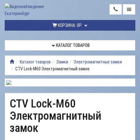
ГЛАВНАЯ
КОРЗИНА:
0Р.
КАТАЛОГ
ТОВАРОВ
КАТАЛОГ ТОВАРОВ
МОНТАЖ
ВИДЕОНАБЛЮДЕНИЯ
Каталог товаров
Замки
Электромагнитные замки
CTV Lock-M60 Электромагнитный замок
РЕМОНТ
ВИДЕОНАБЛЮДЕНИЯ
УСЛУГИ
CTV Lock-M60
ДОСТАВКА
Электромагнитный
НАШИ
РАБОТЫ
замок
КОНТАКТЫ