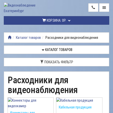
ГЛАВНАЯ
КОРЗИНА:
0Р.
КАТАЛОГ
ТОВАРОВ
Каталог товаров
Расходники для видеонаблюдения
МОНТАЖ
ВИДЕОНАБЛЮДЕНИЯ
КАТАЛОГ ТОВАРОВ
РЕМОНТ
ПОКАЗАТЬ ФИЛЬТР
ВИДЕОНАБЛЮДЕНИЯ
УСЛУГИ
Расходники для
ДОСТАВКА
видеонаблюдения
НАШИ
РАБОТЫ
Кабельная продукция
КОНТАКТЫ
Коннекторы для