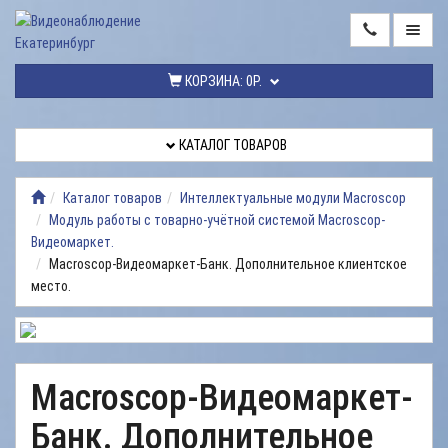
ГЛАВНАЯ
КОРЗИНА:
0Р.
КАТАЛОГ
ТОВАРОВ
КАТАЛОГ ТОВАРОВ
МОНТАЖ
ВИДЕОНАБЛЮДЕНИЯ
Каталог товаров
Интеллектуальные модули Macroscop
Модуль работы с товарно-учётной системой Macroscop-
РЕМОНТ
Видеомаркет.
ВИДЕОНАБЛЮДЕНИЯ
Macroscop-Видеомаркет-Банк. Дополнительное клиентское
место.
УСЛУГИ
ДОСТАВКА
НАШИ
Macroscop-Видеомаркет-
РАБОТЫ
Банк. Дополнительное
КОНТАКТЫ