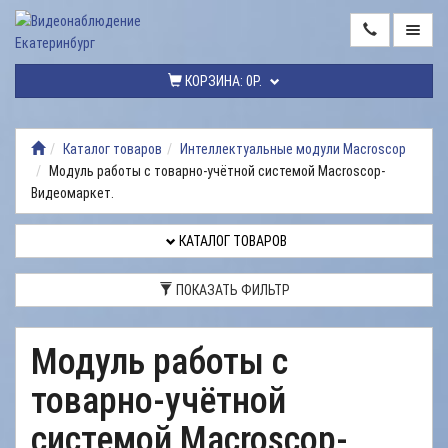
ГЛАВНАЯ
КОРЗИНА:
0Р.
КАТАЛОГ
ТОВАРОВ
Каталог товаров
Интеллектуальные модули Macroscop
Модуль работы с товарно-учётной системой Macroscop-
МОНТАЖ
ВИДЕОНАБЛЮДЕНИЯ
Видеомаркет.
РЕМОНТ
КАТАЛОГ ТОВАРОВ
ВИДЕОНАБЛЮДЕНИЯ
ПОКАЗАТЬ ФИЛЬТР
УСЛУГИ
ДОСТАВКА
Модуль работы с
НАШИ
товарно-учётной
РАБОТЫ
системой Macroscop-
КОНТАКТЫ