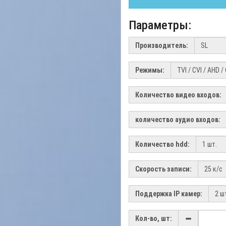
Параметры:
Производитель:
Режимы:
Количество видео входов:
количество аудио входов:
Количество hdd:
Скорость записи:
Поддержка IP камер:
Кол-во, шт: