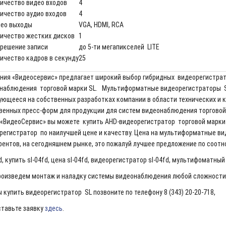
ичество видео входов
4
ичество аудио входов
4
ео выходы
VGA, HDMI, RCA
ичество жестких дисков
1
решение записи
до 5-ти мегапикселей LITE
ичество кадров в секунду
25
ния «Видеосервис» предлагает широкий выбор гибридных видеорегистрат
наблюдения торговой марки SL. Мультиформатные видеорегистраторы S
ующееся на собственных разработках компании в области технических и к
венных пресс-форм для продукции для систем видеонаблюдения торговой 
 «ВидеоСервис» вы можете купить AHD-видеорегистратор торговой марки 
регистратор по наилучшей цене и качеству. Цена на мультиформатные ви
рентов, на сегодняшнем рынке, это пожалуй лучшее предложение по соот
d, купить sl-04fd, цена sl-04fd, видеорегистратор sl-04fd, мультифоматны
ведем монтаж и наладку системы видеонаблюдения любой сложности 
ы купить видеорегистратор SL позвоните по телефону 8 (343) 20-20-718,
ставьте заявку
здесь
.