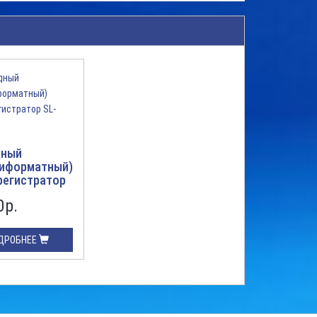
дный
тиформатный)
регистратор
D
0р.
ДРОБНЕЕ