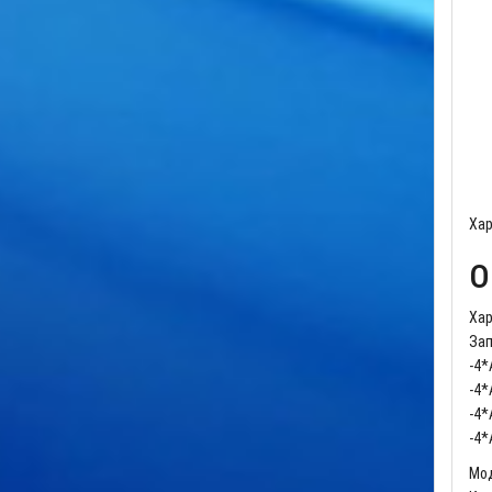
Хар
О
Хар
Зап
-4*
-4*
-4*
-4*
Мо