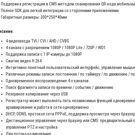
Поддержка регистрации в CMS методом сканирования QR-кода мобильн
Полное SDK для легкой интеграции со сторонними приложениями
Габаритные размеры: 200*250*40мм
исание:
4 видеовхода TVI / CVI / AHD / CVBS
4 канала с разрешением 1080P / 1080P Lite / 720P / WD1
Поддержка записи c 1 IP-камеры до 1080P
Сжатие видео H.264
Интуитивно понятный пользовательский интерфейс, управление мышь
Различные режимы записи: постоянная / по таймеру / по движению / по
Одновременное воспроизведение 4-х каналов
Поиск фрагмента записи по времени / событию / движению
Резервное копирование через USB
Регистратор может выполнять пять независимых функций одновременн
архивирование и работа в сети одновременно
DHCP, DDNS, протокол сети PPPoE, поддержка просмотра через браузе
Дистанционное управление через браузер или CMS: предварительный п
управление PTZ и настройка
Два потока кодирования