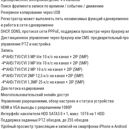
Поиск фрагмента записи по времени / событию / движению
Резервное копирование через USB
Регистратор может выполнять пять независимых функций одновременно: 
и работа в сети одновременно
DHCP, DDNS, протокол сети PPPoE, поддержка просмотра через браузер и
Дистанционное управление через браузер или CMS: предварительный про
управление PTZ и настройка
Запись
-4*AHD/TVI/CVI 5 MP lite 10 к/с на канал + 2IP (5MP)
-4*AHD/TVI/CVI 3 MP lite 10 к/с на канал + 2IP (5MP)
-4*AHD/TVI/CVI 2 MP 10 к/с на канал + 2IP (5MP)
-4*AHD/TVI/CVI 2MP 12,5 к/с на канал +2IP (5MP)
-4*AHD/TVI/CVI 1,3MP 25 к/с на канал + 2IP (5MP)
Два потока кодирования
Многопользовательский онлайн доступ
Управление разрешениями, обзор настроек и статуса устройства
HDMI и VGA выходы с разрешением 1080P
Интерфейс накопителя HDD SATA3.0 × 1, макс. 10Тб на 1-HDD
Поддержка заданных PTZ обходов, до 255 обходов
Удобный просмотр трансляции и записей на смартфонах iPhone и Android