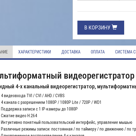
В КОРЗИНУ
АНИЕ
ХАРАКТЕРИСТИКИ
ДОСТАВКА
ОПЛАТА
СИСТЕМА С
льтиформатный видеорегистратор 
идный 4-х канальный видеорегистратор, мультиформатн
4 видеовхода TVI / CVI / AHD / CVBS
4 канала с разрешением 1080P / 1080P Lite / 720P / WD1
Поддержка записи c 1 IP-камеры до 1080P
Сжатие видео H.264
Интуитивно понятный пользовательский интерфейс, управление мышью
Различные режимы записи: постоянная / по таймеру / по движению / по т
Одновременное воспроизведение 4-х каналов