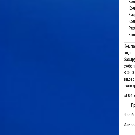
Кол
Кол
Вид
Кол
Раз
Кол
Компа
видео
базир
собст
В ООО
видео
конку
sl-04f
Произ
Что б
Или о