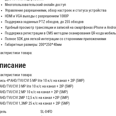
Многопользовательский онлайн доступ
Управление разрешениями, обзор настроек и статуса устройства
HDMI и VGA выходы с разрешением 1080P
Поддержка заданных PTZ обходов, до 255 обходов
Удобный просмотр трансляции и записей на смартфонах iPhone и Andro
Поддержка регистрации в CMS методом сканирования QR-кода мобил
Полное SDK для легкой интеграции со сторонними приложениями
Габаритные размеры: 200*250*40мм
актеристики товара:
писание
актеристики товара:
ись-4*AHD/TVI/CVI 5 MP lite 10 к/с на канал + 2IP (5MP)
AHD/TVI/CVI 3 MP lite 10 к/с на канал + 2IP (5MP)
AHD/TVI/CVI 2 MP 10 к/с на канал + 2IP (5MP)
AHD/TVI/CVI 2MP 12,5 к/с на канал +2IP (5MP)
AHD/TVI/CVI 1,3MP 25 к/с на канал + 2IP (5MP)
дель
SL-04FD