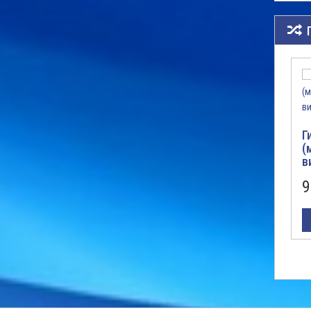
Г
(
в
S
9