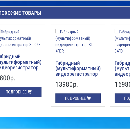
ПОХОЖИЕ ТОВАРЫ
ибридный
мультиформатный)
Гибридный
Гибри
идеорегистратор
(мультиформатный)
(муль
L-04F
видеорегистратор
видео
800р.
SL-4FDR
SL-04F
13980р.
1698
ПОДРОБНЕЕ
ПОДРОБНЕЕ
ПО