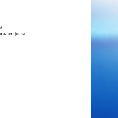
id
ьным телефоном