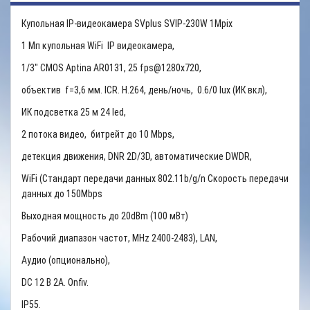
Купольная IP-видеокамера SVplus SVIP-230W 1Mpix
1 Мп купольная WiFi IP видеокамера,
1/3" CMOS Aptina AR0131, 25 fps@1280x720,
объектив f=3,6 мм. ICR. H.264, день/ночь, 0.6/0 lux (ИК вкл),
ИК подсветка 25 м 24 led,
2 потока видео, битрейт до 10 Mbps,
детекция движения, DNR 2D/3D, автоматические DWDR,
WiFi (Стандарт передачи данных 802.11b/g/n Скорость передачи
данных до 150Mbps
Выходная мощность до 20dBm (100 мВт)
Рабочий диапазон частот, MHz 2400-2483), LAN,
Аудио (опционально),
DC 12 В 2A. Onfiv.
IP55.