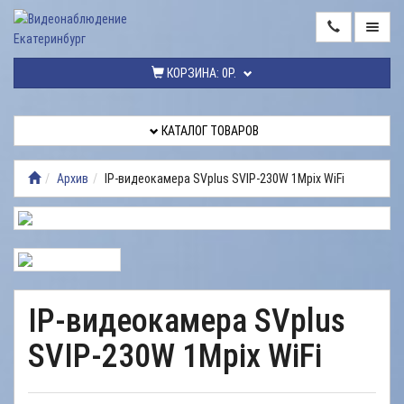
ГЛАВНАЯ
КОРЗИНА:
0Р.
КАТАЛОГ
ТОВАРОВ
КАТАЛОГ ТОВАРОВ
МОНТАЖ
ВИДЕОНАБЛЮДЕНИЯ
Архив
IP-видеокамера SVplus SVIP-230W 1Mpix WiFi
РЕМОНТ
ВИДЕОНАБЛЮДЕНИЯ
УСЛУГИ
ДОСТАВКА
IP-видеокамера SVplus
НАШИ
SVIP-230W 1Mpix WiFi
РАБОТЫ
КОНТАКТЫ