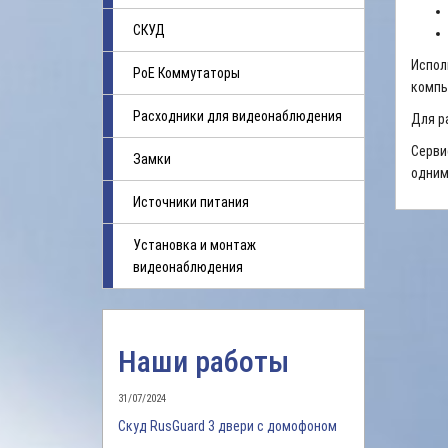
СКУД
Испол
PoE Коммутаторы
компь
Расходники для видеонаблюдения
Для р
Серви
Замки
одним
Источники питания
Установка и монтаж
видеонаблюдения
Наши работы
31/07/2024
Скуд RusGuard 3 двери с домофоном