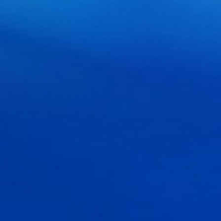
7
05.06.2015
еокамера C7838WIP
Кабель КВК-2П 2Х0,75