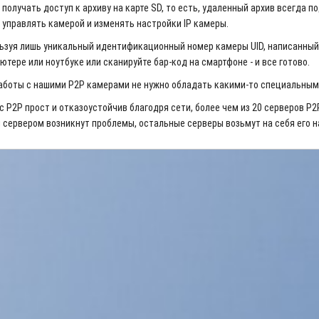
получать доступ к архиву на карте SD, то есть, удаленный архив всегда п
управлять камерой и изменять настройки IP камеры.
ьзуя лишь уникальный идентификационный номер камеры UID, написанный н
ютере или ноутбуке или сканируйте бар-код на смартфоне - и все готово.
аботы с нашими P2P камерами не нужно обладать какими-то специальным
с P2P прост и отказоустойчив благодря сети, более чем из 20 серверов P2P
 сервером возникнут проблемы, остальные серверы возьмут на себя его на