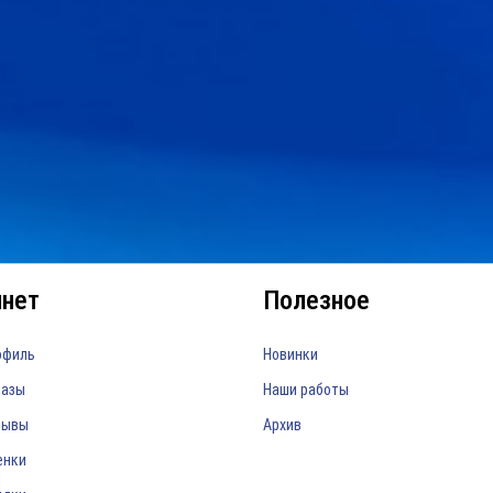
е решение для офиса.
КВК-2П 2х0,75 по 19,9 руб ...
ЧИТАТЬ
ЧИТАТЬ
инет
Полезное
офиль
Новинки
казы
Наши работы
зывы
Архив
енки