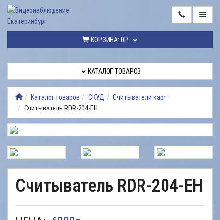
ГЛАВНАЯ
КОРЗИНА:
0Р.
КАТАЛОГ
ТОВАРОВ
КАТАЛОГ ТОВАРОВ
МОНТАЖ
ВИДЕОНАБЛЮДЕНИЯ
Каталог товаров
СКУД
Считыватели карт
Считыватель RDR-204-EH
РЕМОНТ
ВИДЕОНАБЛЮДЕНИЯ
УСЛУГИ
ДОСТАВКА
Считыватель RDR-204-EH
НАШИ
РАБОТЫ
КОНТАКТЫ