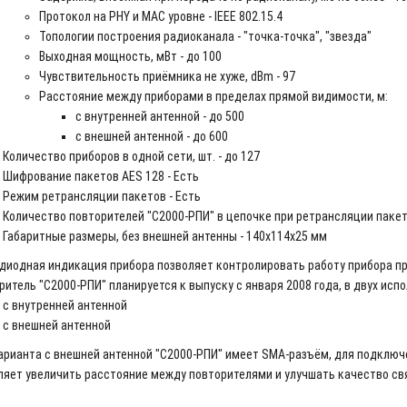
Протокол на PHY и MAC уровне - IEEE 802.15.4
Топологии построения радиоканала - "точка-точка", "звезда"
Выходная мощность, мВт - до 100
Чувствительность приёмника не хуже, dBm - 97
Расстояние между приборами в пределах прямой видимости, м:
с внутренней антенной - до 500
с внешней антенной - до 600
Количество приборов в одной сети, шт. - до 127
Шифрование пакетов AES 128 - Есть
Режим ретрансляции пакетов - Есть
Количество повторителей "С2000-РПИ" в цепочке при ретрансляции пакето
Габаритные размеры, без внешней антенны - 140х114х25 мм
диодная индикация прибора позволяет контролировать работу прибора пр
ритель "С2000-РПИ" планируется к выпуску с января 2008 года, в двух испо
с внутренней антенной
с внешней антенной
арианта с внешней антенной "С2000-РПИ" имеет SMA-разъём, для подключен
ляет увеличить расстояние между повторителями и улучшать качество свя