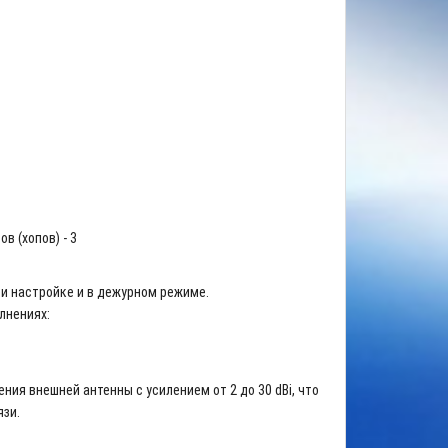
в (хопов) - 3
и настройке и в дежурном режиме.
лнениях:
ия внешней антенны с усилением от 2 до 30 dBi, что
зи.