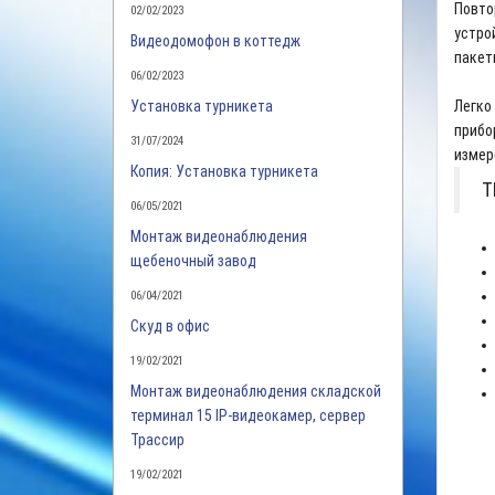
Повто
02/02/2023
устро
Видеодомофон в коттедж
пакет
06/02/2023
Установка турникета
Легко
прибо
31/07/2024
измер
Копия: Установка турникета
Т
06/05/2021
Монтаж видеонаблюдения
щебеночный завод
06/04/2021
Скуд в офис
19/02/2021
Монтаж видеонаблюдения складской
терминал 15 IP-видеокамер, сервер
Трассир
19/02/2021