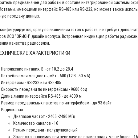
ритель предназначен для работы в составе интегрированной системы охра
йствами, имеющими интерфейс RS-485 или RS-232, но может также исполь
ную передачу данных.
 конфигурируется, сразу по включении готов к работе, не требует дополн
ров ИСО "ОРИОН" дизайн корпуса. Встроенная индикация работы радиокан
ения качества радиосвязи.
ЕХНИЧЕСКИЕ ХАРАКТЕРИСТИКИ
Напряжение питания, В - от 10,2 до 28,4
Потребляемая мощность, мВт - 600 (12 В ; 50 мА)
Интерфейсы - RS-232 или RS- 485
Скорость передачи по интерфейсам - 9600 бод
Длина линии интерфейса RS-485 - до 4000 м
Размер передаваемых пакетов по интерфейсам - до 93 байт
Радиоканал:
Диапазон частот - 2405 -2480 МГц
Количество каналов - 16
Режим передачи - полудуплексный
Задержка, вносимая при передаче по радиоканалу, мс не более - 16