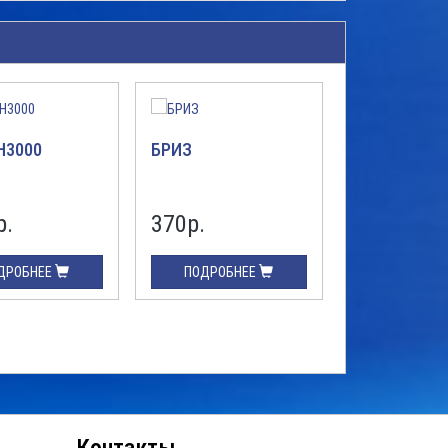
H3000
БРИЗ
Молния-12 
р.
370р.
100р.
ДРОБНЕЕ
ПОДРОБНЕЕ
ПОДРОБН