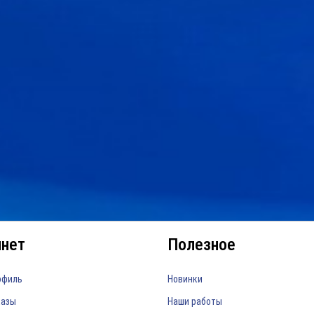
инет
Полезное
офиль
Новинки
казы
Наши работы