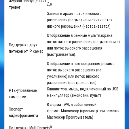
Журнал пропущенных
Да
тревог
Запись в архив: поток высокого
разрешения (по умолчанию) или поток
низкого разрешения (настраивается).
Отображение в режиме мультиэкрана:
поток низкого разрешения (по умолчанию)
Поддержка двух
или поток высокого разрешения
потоков от
IP
камер
(настраивается).
Отображение в полноэкранном режиме:
поток высокого разрешения (по
умолчанию) или поток низкого
разрешения (настраивается).
Клавиатура, мышь, подключенный по USB
PTZ-управление
манипулятор (джойстик, пульт)
камерами
В формат
AVI
, в собственный
Экспорт
формат
Macroscop
(просмотр при помощи
видеофрагмента
Macroscop Проигрыватель)
Да
Поддержка
MultiDome