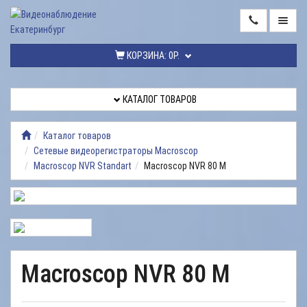
ГЛАВНАЯ
КОРЗИНА:
0Р.
КАТАЛОГ
ТОВАРОВ
КАТАЛОГ ТОВАРОВ
МОНТАЖ
ВИДЕОНАБЛЮДЕНИЯ
Каталог товаров
Сетевые видеорегистраторы Macroscop
РЕМОНТ
Macroscop NVR Standart
Macroscop NVR 80 M
ВИДЕОНАБЛЮДЕНИЯ
УСЛУГИ
ДОСТАВКА
НАШИ
Macroscop NVR 80 M
РАБОТЫ
КОНТАКТЫ