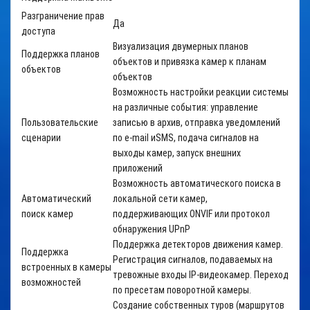
Разграничение прав
Да
доступа
Визуализация двумерных планов
Поддержка планов
объектов и привязка камер к планам
объектов
объектов
Возможность настройки реакции системы
на различные события: управление
Пользовательские
записью в архив, отправка уведомлений
сценарии
по
e
-
mail
и
SMS
, подача сигналов на
выходы камер, запуск внешних
приложений
Возможность автоматического поиска в
Автоматический
локальной сети камер,
поиск камер
поддерживающих
ONVIF
или протокол
обнаружения
UPnP
Поддержка детекторов движения камер.
Поддержка
Регистрация сигналов, подаваемых на
встроенных в камеры
тревожные входы IP-видеокамер. Переход
возможностей
по пресетам поворотной камеры.
Создание собственных туров
(маршрутов