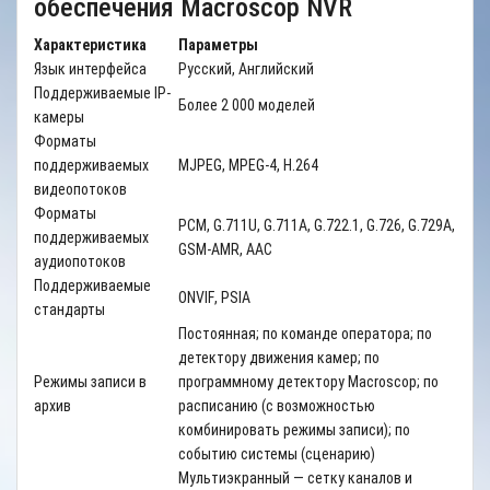
обеспечения Macroscop NVR
Характеристика
Параметры
Язык интерфейса
Русский, Английский
Поддерживаемые IP-
Более 2 000 моделей
камеры
Форматы
поддерживаемых
MJPEG, MPEG-4, H.264
видеопотоков
Форматы
PCM, G.711U, G.711A, G.722.1, G.726, G.729A,
поддерживаемых
GSM-AMR, AAC
аудиопотоков
Поддерживаемые
ONVIF
,
PSIA
стандарты
Постоянная; по команде оператора; по
детектору движения камер; по
Режимы записи в
программному детектору
Macroscop
; по
архив
расписанию (с возможностью
комбинировать режимы записи); по
событию системы (сценарию)
Мультиэкранный — сетку каналов и