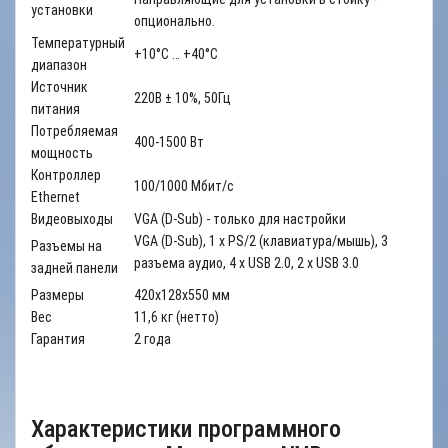
установки
опционально.
Температурный
+10°С … +40°С
диапазон
Источник
220В ± 10%, 50Гц
питания
Потребляемая
400-1500 Вт
мощность
Контроллер
100/1000 Мбит/с
Ethernet
Видеовыходы
VGA (D-Sub) - только для настройки
VGA (D-Sub), 1 x PS/2 (клавиатура/мышь), 3
Разъемы на
разъема аудио, 4 x USB 2.0, 2 x USB 3.0
задней панели
Размеры
420х128х550 мм
Вес
11,6 кг (нетто)
Гарантия
2 года
Характеристики программного