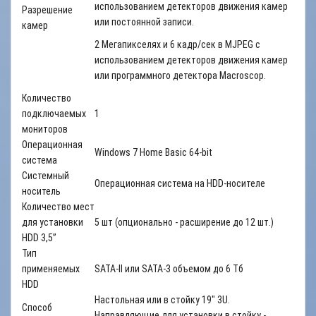
использованием детекторов движения камер
Разрешение
или постоянной записи.
камер
2 Мегапикселях и 6 кадр/сек в MJPEG с
использованием детекторов движения камер
или программного детектора Macroscop.
Количество
подключаемых
1
мониторов
Операционная
Windows 7 Home Basic 64-bit
система
Системный
Операционная система на HDD-носителе
носитель
Количество мест
для установки
5 шт (опционально - расширение до 12 шт.)
HDD 3,5”
Тип
применяемых
SATA-II или SATA-3 объемом до 6 Тб
HDD
Настольная или в стойку 19" 3U.
Способ
Направляющие для установки в стойку -