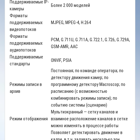
Поддерживаемые IP-
Более 2 000 моделей
камеры
Форматы
поддерживаемых
MJPEG, MPEG-4, H.264
видеопотоков
Форматы
PCM, G.711U, G.711A, G.722.1, G.726, G.729A,
поддерживаемых
GSM-AMR, AAC
аудиопотоков
Поддерживаемые
ONVIF
,
PSIA
стандарты
Постоянная; по команде оператора; по
детектору движения камер; по
Режимы записи в
программному детектору
Macroscop
; по
архив
расписанию (с возможностью
комбинировать режимы записи); по
событию системы (сценарию)
Мультиэкранный — сетку каналов и
Режим отображения
взаимное расположение каналов в сетке
можно изменять в процессе работы
Позволяет детектировать движение в
кадре, в т.ч. задавать несколько зон