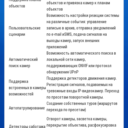
объектов и привязка камер к планам
объектов
объектов
Возможность настройки реакции системы
на различные события: управление
Пользовательские
записью в архив, отправка уведомлений
сценарии
по
e
-
mail
и
SMS
, подача сигналов на
выходы камер, запуск внешних
приложений
Возможность автоматического поиска в
Автоматический
локальной сети камер,
поиск камер
поддерживающих
ONVIF
или протокол
обнаружения
UPnP
Поддержка детекторов движения камер.
Поддержка
Регистрация сигналов, подаваемых на
встроенных в камеры
тревожные входы IP-видеокамер. Переход
возможностей
по пресетам поворотной камеры.
Создание собственных туров
(маршрутов
Автопатрулирование
перехода по пресетам)
Отворот камеры, засветка камеры,
перекрытие объектива, расфокусировка
Детекторы саботажа