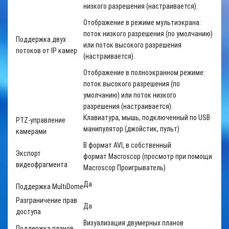
низкого разрешения (настраивается).
Отображение в режиме мультиэкрана:
поток низкого разрешения (по умолчанию)
Поддержка двух
или поток высокого разрешения
потоков от
IP
камер
(настраивается).
Отображение в полноэкранном режиме:
поток высокого разрешения (по
умолчанию) или поток низкого
разрешения (настраивается).
Клавиатура, мышь, подключенный по USB
PTZ-управление
манипулятор (джойстик, пульт)
камерами
В формат
AVI
, в собственный
Экспорт
формат
Macroscop
(просмотр при помощи
видеофрагмента
Macroscop Проигрыватель)
Да
Поддержка
MultiDome
Разграничение прав
Да
доступа
Визуализация двумерных планов
Поддержка планов