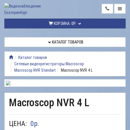
ГЛАВНАЯ
КОРЗИНА:
0Р.
КАТАЛОГ
ТОВАРОВ
КАТАЛОГ ТОВАРОВ
МОНТАЖ
ВИДЕОНАБЛЮДЕНИЯ
Каталог товаров
Сетевые видеорегистраторы Macroscop
РЕМОНТ
Macroscop NVR Standart
Macroscop NVR 4 L
ВИДЕОНАБЛЮДЕНИЯ
УСЛУГИ
ДОСТАВКА
Macroscop NVR 4 L
НАШИ
РАБОТЫ
ЦЕНА:
0
р.
КОНТАКТЫ