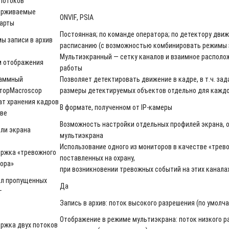
потоков
ерживаемые
ONVIF
,
PSIA
арты
Постоянная; по команде оператора; по детектору дви
ы записи в архив
расписанию (с возможностью комбинировать режимы з
Мультиэкранный — сетку каналов и взаимное располож
 отображения
работы
аммный
Позволяет детектировать движение в кадре, в т.ч. за
тор
Macroscop
размеры детектируемых объектов отдельно для каждо
т хранения кадров
В формате, полученном от
IP
-камеры
иве
Возможность настройки отдельных профилей экрана,
ли экрана
мультиэкрана
Использование одного из мониторов в качестве «трев
ржка «тревожного
поставленных на охрану,
ора»
при возникновении тревожных событий на этих канала
л пропущенных
Да
г
Запись в архив: поток высокого разрешения (по умолча
Отображение в режиме мультиэкрана: поток низкого р
ржка двух потоков