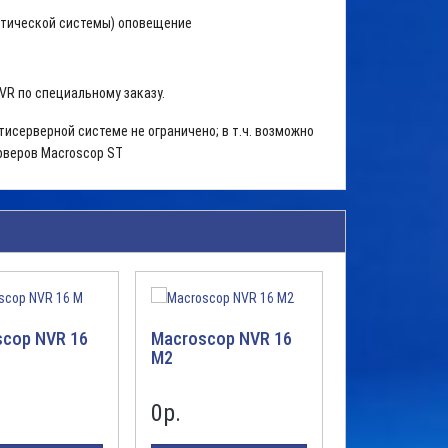
стической системы) оповещение
R по специальному заказу.
исерверной системе не ограничено; в т.ч. возможно
рверов Macroscop ST
cop NVR 16
Macroscop NVR 16
Macroscop 
M2
M2
0р.
0р.