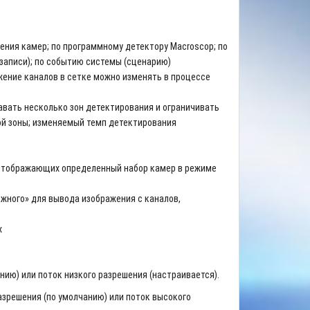
жения камер; по программному детектору
Macroscop
; по
аписи); по событию системы (сценарию)
ение каналов в сетке можно изменять в процессе
давать несколько зон детектирования и ограничивать
й зоны; изменяемый темп детектирования
 отображающих определенный набор камер в режиме
ожного» для вывода изображения с каналов,
х
нию) или поток низкого разрешения (настраивается).
азрешения (по умолчанию) или поток высокого