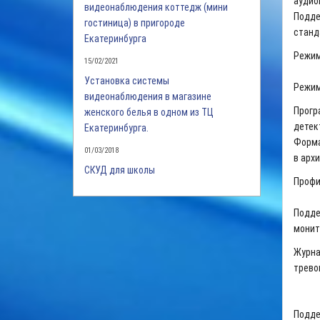
аудио
видеонаблюдения коттедж (мини
Подд
гостиница) в пригороде
станд
Екатеринбурга
Режим
15/02/2021
Установка системы
Режим
видеонаблюдения в магазине
Прогр
женского белья в одном из ТЦ
детек
Екатеринбурга.
Форма
01/03/2018
в арх
СКУД для школы
Профи
Подде
монит
Журна
трево
Подде