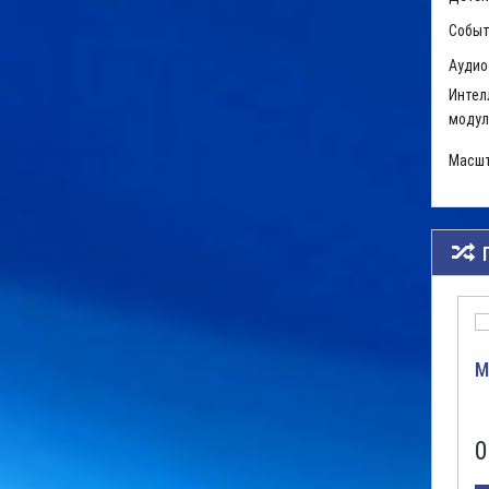
Событ
Аудио
Интел
модул
Масшт
M
0