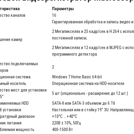
теристика
Параметры
ество каналов
16
Гарантированная обработка и запись видео и 
2 Мегапикселях и 25 кадр/сек в H.264 с исп
постоянной записи;
шение камер
2 Мегапикселях и 12 кадр/сек в MJPEG с ис
программного детектора.
ество подключаемых
2
оров
ционная система
Windows 7 Home Basic 64-bit
мный носитель
Операционная система на HDD-носителе
ество мест для установки
5 шт (опционально - расширение до 12 шт.)
5”
рименяемых HDD
SATA-II или SATA-3 объемом до 6 Тб
б установки
Настольная или в стойку 19" 3U. Направляющ
ратурный диапазон
+10°С … +40°С
ник питания
220В ± 10%, 50Гц
бляемая мощность
400-1500 Вт