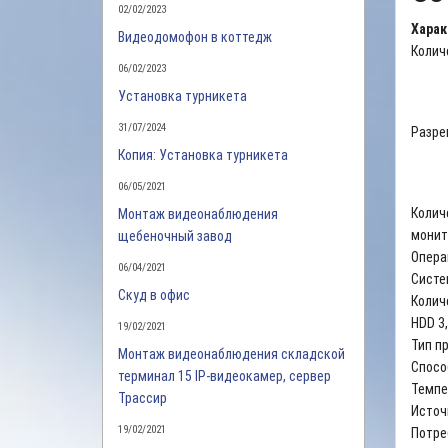
02/02/2023
Харак
Видеодомофон в коттедж
Колич
06/02/2023
Установка турникета
31/07/2024
Разре
Копия: Установка турникета
06/05/2021
Колич
Монтаж видеонаблюдения
монит
щебеночный завод
Опера
06/04/2021
Систе
Скуд в офис
Колич
HDD 3,
19/02/2021
Тип п
Монтаж видеонаблюдения складской
Спосо
терминал 15 IP-видеокамер, сервер
Темпе
Трассир
Источ
19/02/2021
Потре