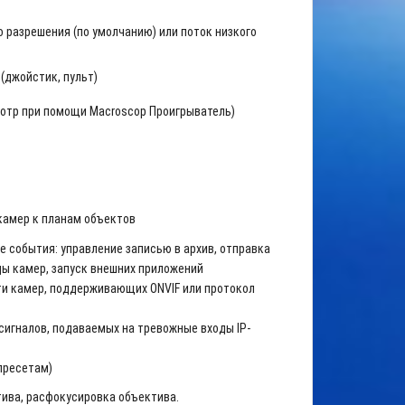
 разрешения (по умолчанию) или поток низкого
(джойстик, пульт)
отр при помощи Macroscop Проигрыватель)
камер к планам объектов
 события: управление записью в архив, отправка
ды камер, запуск внешних приложений
ети камер, поддерживающих
ONVIF
или протокол
игналов, подаваемых на тревожные входы IP-
.
пресетам)
ива, расфокусировка объектива.