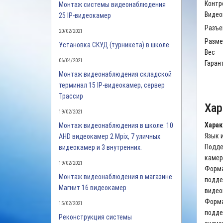
Контр
Монтаж системы видеонаблюдения
Видео
25 IP-видеокамер
Разъе
20/02/2021
Разм
Установка СКУД (турникета) в школе.
Вес
06/04/2021
Гаран
Монтаж видеонаблюдения складской
терминал 15 IP-видеокамер, сервер
Трассир
Хар
19/02/2021
Харак
Монтаж видеонаблюдения в школе: 10
Язык 
AHD видеокамер 2 Mpix, 7 уличных
Подде
видеокамер и 3 внутренних.
каме
19/02/2021
Форм
Монтаж видеонаблюдения в магазине
подде
Магнит 16 видеокамер
видео
Форм
15/02/2021
подде
Реконструкция системы