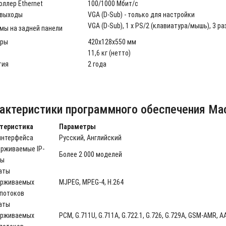
оллер Ethernet
100/1000 Мбит/с
выходы
VGA (D-Sub) - только для настройки
VGA (D-Sub), 1 x PS/2 (клавиатура/мышь), 3 раз
мы на задней панели
еры
420х128х550 мм
11,6 кг (нетто)
тия
2 года
актеристики программного обеспечения Ma
теристика
Параметры
интерфейса
Русский, Английский
рживаемые IP-
Более 2 000 моделей
ры
аты
рживаемых
MJPEG, MPEG-4, H.264
потоков
аты
рживаемых
PCM, G.711U, G.711A, G.722.1, G.726, G.729A, GSM-AMR, A