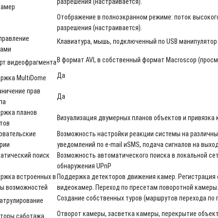
разрешения (настраивается).
амер
Отображение в полноэкранном режиме: поток высокого
разрешения (настраивается).
правление
Клавиатура, мышь, подключенный по USB манипулятор 
ами
В формат
AVI
, в собственный формат
Macroscop
(просм
рт видеофрагмента
Да
ержка
MultiDome
аничение прав
Да
па
ржка планов
Визуализация двумерных планов объектов и привязка 
тов
овательские
Возможность настройки реакции системы на различные
рии
уведомлений по
e
-
mail
и
SMS
, подача сигналов на выхо
атический поиск
Возможность автоматического поиска в локальной с
обнаружения
UPnP
ржка встроенных в
Поддержка детекторов движения камер. Регистрация с
ы возможностей
видеокамер. Переход по пресетам поворотной камеры
Создание собственных туров
(маршрутов перехода по 
атрулирование
Отворот камеры, засветка камеры, перекрытие объект
торы саботажа