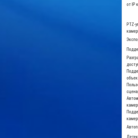
от
IP
к
PTZ-у
камер
Экспо
Подд
Разгр
досту
Подде
объек
Польз
сцена
Автом
камер
Подде
камер
Автоп
Детек