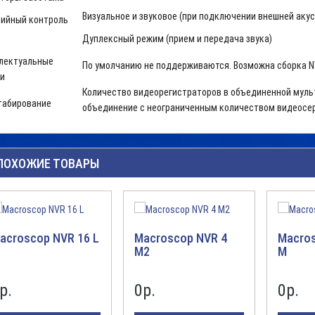
Визуальное и звуковое (при подключении внешней аку
ийный контроль
Дуплексный режим (прием и передача звука)
лектуальные
По умолчанию не поддерживаются. Возможна сборка NV
и
Количество видеорегистраторов в объединенной мульт
абирование
объединение с неограниченным количеством видеосе
ПОХОЖИЕ ТОВАРЫ
acroscop NVR 16 L
Macroscop NVR 4
Macros
M2
M
р.
0р.
0р.