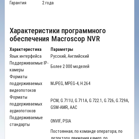
Гарантия
2 года
Характеристики программного
обеспечения Macroscop NVR
Характеристика
Параметры
Язык интерфейса
Русский, Английский
Поддерживаемые IP-
Более 2 000 моделей
камеры
Форматы
поддерживаемых
MJPEG, MPEG-4, H.264
видеопотоков
Форматы
PCM, G.711U, G.711A, G.722.1, G.726, G.729A,
поддерживаемых
GSM-AMR, AAC
аудиопотоков
Поддерживаемые
ONVIF
,
PSIA
стандарты
Постоянная; по команде оператора; по
детектору движения камер; по