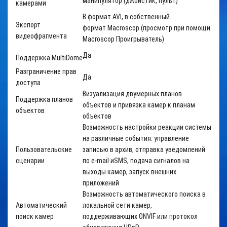
манипулятор (джойстик, пульт)
камерами
В формат
AVI
, в собственный
Экспорт
формат
Macroscop
(просмотр при помощи
видеофрагмента
Macroscop Проигрыватель)
Да
Поддержка
MultiDome
Разграничение прав
Да
доступа
Визуализация двумерных планов
Поддержка планов
объектов и привязка камер к планам
объектов
объектов
Возможность настройки реакции системы
на различные события: управление
Пользовательские
записью в архив, отправка уведомлений
сценарии
по
e
-
mail
и
SMS
, подача сигналов на
выходы камер, запуск внешних
приложений
Возможность автоматического поиска в
Автоматический
локальной сети камер,
поиск камер
поддерживающих
ONVIF
или протокол