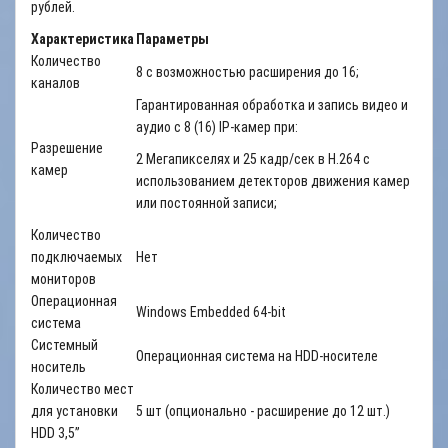
рублей.
Характеристика
Параметры
Количество
8 с возможностью расширения до 16;
каналов
Гарантированная обработка и запись видео и
аудио с 8 (16) IP-камер при:
Разрешение
2 Мегапикселях и 25 кадр/сек в H.264 с
камер
использованием детекторов движения камер
или постоянной записи;
Количество
подключаемых
Нет
мониторов
Операционная
Windows Embedded 64-bit
система
Системный
Операционная система на HDD-носителе
носитель
Количество мест
для установки
5 шт (опционально - расширение до 12 шт.)
HDD 3,5”