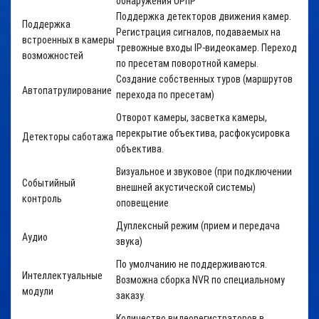
обнаружения
UPnP
Поддержка детекторов движения камер.
Поддержка
Регистрация сигналов, подаваемых на
встроенных в камеры
тревожные входы IP-видеокамер. Переход
возможностей
по пресетам поворотной камеры.
Создание собственных туров
(маршрутов
Автопатрулирование
перехода по пресетам)
Отворот камеры, засветка камеры,
перекрытие объектива, расфокусировка
Детекторы саботажа
объектива.
Визуальное и звуковое (при подключении
Событийный
внешней акустической системы)
контроль
оповещение
Дуплексный режим (прием и передача
Аудио
звука)
По умолчанию не поддерживаются.
Интеллектуальные
Возможна сборка NVR по специальному
модули
заказу.
Количество видеорегистраторов в