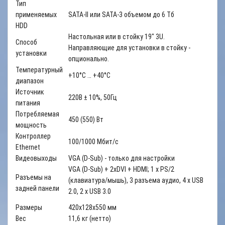
Тип
применяемых
SATA-II или SATA-3 объемом до 6 Тб
HDD
Настольная или в стойку 19" 3U.
Способ
Направляющие для установки в стойку -
установки
опционально.
Температурный
+10°С … +40°С
диапазон
Источник
220В ± 10%, 50Гц
питания
Потребляемая
450 (550) Вт
мощность
Контроллер
100/1000 Мбит/с
Ethernet
Видеовыходы
VGA (D-Sub) - только для настройки
VGA (D-Sub) + 2xDVI + HDMI; 1 x PS/2
Разъемы на
(клавиатура/мышь), 3 разъема аудио, 4 x USB
задней панели
2.0, 2 x USB 3.0
Размеры
420х128х550 мм
Вес
11,6 кг (нетто)