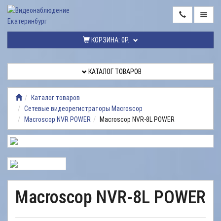
ГЛАВНАЯ
КОРЗИНА:
0Р.
КАТАЛОГ
ТОВАРОВ
КАТАЛОГ ТОВАРОВ
МОНТАЖ
ВИДЕОНАБЛЮДЕНИЯ
Каталог товаров
Сетевые видеорегистраторы Macroscop
РЕМОНТ
Macroscop NVR POWER
Macroscop NVR-8L POWER
ВИДЕОНАБЛЮДЕНИЯ
УСЛУГИ
ДОСТАВКА
НАШИ
Macroscop NVR-8L POWER
РАБОТЫ
КОНТАКТЫ