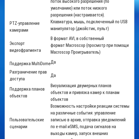
поток высокого разрешения (по
умолчанию) или поток низкого
разрешения (настраивается).
Клавиатура, мышь, подключенный по USB
PTZ-управление
манипулятор (джойстик, пульт)
камерами
В формат
AVI
, в собственный
Экспорт
формат
Macroscop
(просмотр при помощи
видеофрагмента
Macroscop Проигрыватель)
Да
Поддержка
MultiDome
Разграничение прав
Да
доступа
Визуализация двумерных планов
Поддержка планов
объектов и привязка камер к планам
объектов
объектов
Возможность настройки реакции системы
на различные события: управление
Пользовательские
записью в архив, отправка уведомлений
сценарии
по
e
-
mail
и
SMS
, подача сигналов на
выходы камер, запуск внешних