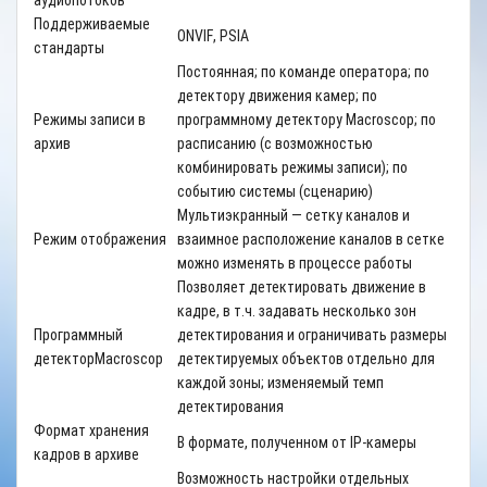
аудиопотоков
Поддерживаемые
ONVIF
,
PSIA
стандарты
Постоянная; по команде оператора; по
детектору движения камер; по
Режимы записи в
программному детектору
Macroscop
; по
архив
расписанию (с возможностью
комбинировать режимы записи); по
событию системы (сценарию)
Мультиэкранный — сетку каналов и
Режим отображения
взаимное расположение каналов в сетке
можно изменять в процессе работы
Позволяет детектировать движение в
кадре, в т.ч. задавать несколько зон
Программный
детектирования и ограничивать размеры
детектор
Macroscop
детектируемых объектов отдельно для
каждой зоны; изменяемый темп
детектирования
Формат хранения
В формате, полученном от
IP
-камеры
кадров в архиве
Возможность настройки отдельных