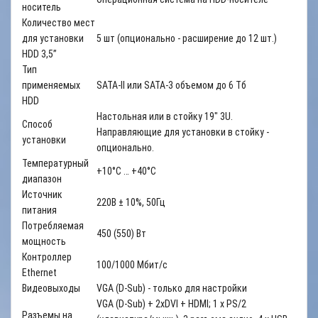
носитель
Количество мест
для установки
5 шт (опционально - расширение до 12 шт.)
HDD 3,5”
Тип
применяемых
SATA-II или SATA-3 объемом до 6 Тб
HDD
Настольная или в стойку 19" 3U.
Способ
Направляющие для установки в стойку -
установки
опционально.
Температурный
+10°С … +40°С
диапазон
Источник
220В ± 10%, 50Гц
питания
Потребляемая
450 (550) Вт
мощность
Контроллер
100/1000 Мбит/с
Ethernet
Видеовыходы
VGA (D-Sub) - только для настройки
VGA (D-Sub) + 2xDVI + HDMI; 1 x PS/2
Разъемы на