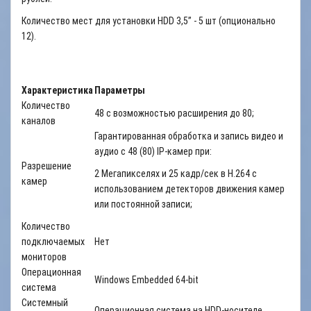
Количество мест для установки HDD 3,5” - 5 шт (опционально
12).
Характеристика
Параметры
Количество
48 с возможностью расширения до 80;
каналов
Гарантированная обработка и запись видео и
аудио с 48 (80) IP-камер при:
Разрешение
2 Мегапикселях и 25 кадр/сек в H.264 с
камер
использованием детекторов движения камер
или постоянной записи;
Количество
подключаемых
Нет
мониторов
Операционная
Windows Embedded 64-bit
система
Системный
Операционная система на HDD-носителе