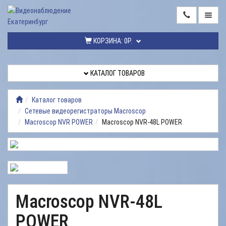
ГЛАВНАЯ
КОРЗИНА:
0Р.
КАТАЛОГ
ТОВАРОВ
КАТАЛОГ ТОВАРОВ
МОНТАЖ
ВИДЕОНАБЛЮДЕНИЯ
Каталог товаров
Сетевые видеорегистраторы Macroscop
РЕМОНТ
Macroscop NVR POWER
Macroscop NVR-48L POWER
ВИДЕОНАБЛЮДЕНИЯ
УСЛУГИ
ДОСТАВКА
НАШИ
Macroscop NVR-48L
РАБОТЫ
POWER
КОНТАКТЫ