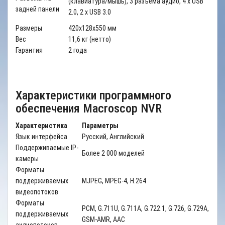
(клавиатура/мышь), 3 разъема аудио, 4 x USB
задней панели
2.0, 2 x USB 3.0
Размеры
420х128х550 мм
Вес
11,6 кг (нетто)
Гарантия
2 года
Характеристики программного
обеспечения Macroscop NVR
Характеристика
Параметры
Язык интерфейса
Русский, Английский
Поддерживаемые IP-
Более 2 000 моделей
камеры
Форматы
поддерживаемых
MJPEG, MPEG-4, H.264
видеопотоков
Форматы
PCM, G.711U, G.711A, G.722.1, G.726, G.729A,
поддерживаемых
GSM-AMR, AAC