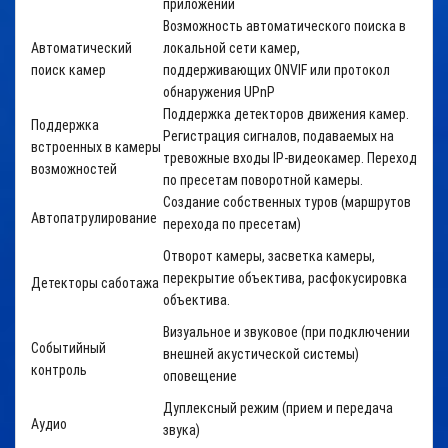
приложений
Возможность автоматического поиска в
Автоматический
локальной сети камер,
поиск камер
поддерживающих
ONVIF
или протокол
обнаружения
UPnP
Поддержка детекторов движения камер.
Поддержка
Регистрация сигналов, подаваемых на
встроенных в камеры
тревожные входы IP-видеокамер. Переход
возможностей
по пресетам поворотной камеры.
Создание собственных туров
(маршрутов
Автопатрулирование
перехода по пресетам)
Отворот камеры, засветка камеры,
перекрытие объектива, расфокусировка
Детекторы саботажа
объектива.
Визуальное и звуковое (при подключении
Событийный
внешней акустической системы)
контроль
оповещение
Дуплексный режим (прием и передача
Аудио
звука)