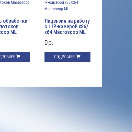
ь обработки
Лицензия на работу
Расширение
 потоков
с 1 IP-камерой х86/
Macroscop 
scop ML
х64 Macroscop ML
Macroscop 
0р.
0р.
ДРОБНЕЕ
ПОДРОБНЕЕ
ПОДРОБН