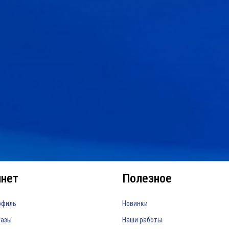
инет
Полезное
офиль
Новинки
казы
Наши работы