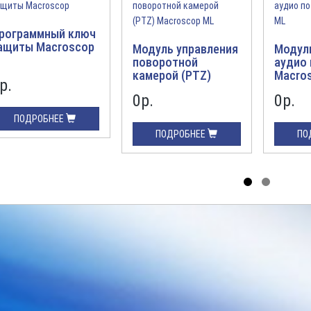
рограммный ключ
ащиты Macroscop
Модуль управления
Модул
поворотной
аудио
камерой (PTZ)
Macro
р.
Macroscop ML
0р.
0р.
ПОДРОБНЕЕ
ПОДРОБНЕЕ
ПО