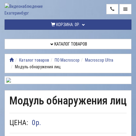
ГЛАВНАЯ
КОРЗИНА:
0Р.
КАТАЛОГ
ТОВАРОВ
КАТАЛОГ ТОВАРОВ
МОНТАЖ
ВИДЕОНАБЛЮДЕНИЯ
Каталог товаров
ПО Macroscop
Macroscop Ultra
Модуль обнаружения лиц
РЕМОНТ
ВИДЕОНАБЛЮДЕНИЯ
УСЛУГИ
Модуль обнаружения лиц
ДОСТАВКА
НАШИ
РАБОТЫ
ЦЕНА:
0
р.
КОНТАКТЫ