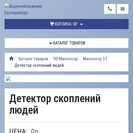
ГЛАВНАЯ
КОРЗИНА:
0Р.
КАТАЛОГ
ТОВАРОВ
КАТАЛОГ ТОВАРОВ
МОНТАЖ
ВИДЕОНАБЛЮДЕНИЯ
Каталог товаров
ПО Macroscop
Macroscop ST
Детектор скоплений людей
РЕМОНТ
ВИДЕОНАБЛЮДЕНИЯ
УСЛУГИ
Детектор скоплений
ДОСТАВКА
людей
НАШИ
РАБОТЫ
КОНТАКТЫ
ЦЕНА:
0
р.