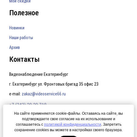
Мои скидки
Полезное
Новинки
Наши работы
Архив
Контакты
Видеонаблюдение Екатеринбург
г. Екатеринбург ул. Фронтовых бригад 35 офис 23
e-mail:
zakaz@videoservice66.ru
+7 (343) 20-20-718
На сайте применяются cookie-файлы. Оставаясь на сайте, вы
подтверждаете свое согласие на их использование и
Политика конфиденциальности
соглашаетесь с
политикой конфиденциальности
. Запретить
сохранение cookies вы можете в настройках своего браузера.
© 2015 Видеонаблюдение Екатеринбург. Создание сайта —
ЛегионА