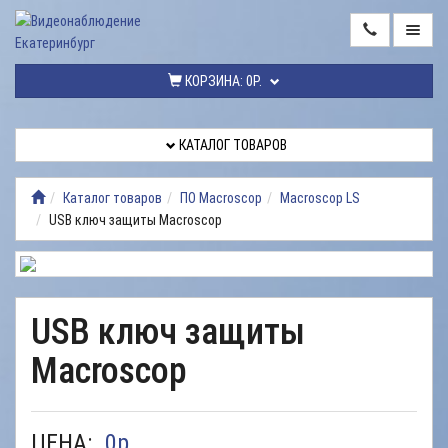
ГЛАВНАЯ
КОРЗИНА:
0Р.
КАТАЛОГ
ТОВАРОВ
КАТАЛОГ ТОВАРОВ
МОНТАЖ
ВИДЕОНАБЛЮДЕНИЯ
Каталог товаров
ПО Macroscop
Macroscop LS
USB ключ защиты Macroscop
РЕМОНТ
ВИДЕОНАБЛЮДЕНИЯ
УСЛУГИ
USB ключ защиты
ДОСТАВКА
Macroscop
НАШИ
РАБОТЫ
КОНТАКТЫ
ЦЕНА:
0
р.