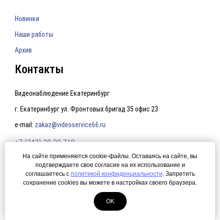
Новинки
Наши работы
Архив
Контакты
Видеонаблюдение Екатеринбург
г. Екатеринбург ул. Фронтовых бригад 35 офис 23
e-mail:
zakaz@videoservice66.ru
+7 (343) 20-20-718
На сайте применяются cookie-файлы. Оставаясь на сайте, вы
подтверждаете свое согласие на их использование и
Политика конфиденциальности
соглашаетесь с
политикой конфиденциальности
. Запретить
сохранение cookies вы можете в настройках своего браузера.
© 2015 Видеонаблюдение Екатеринбург. Создание сайта —
ЛегионА
Системы ip видеонаблюдения.
OK