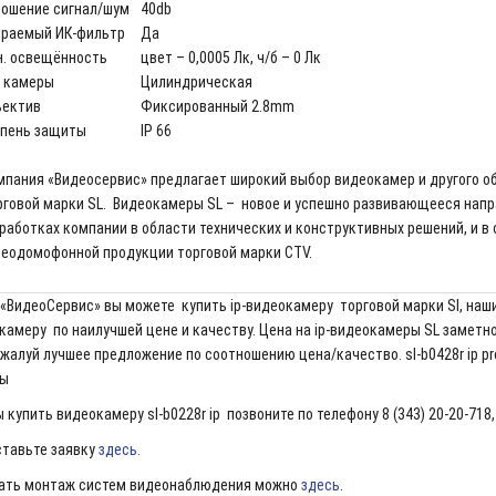
ошение сигнал/шум
40db
раемый ИК-фильтр
Да
. освещённость
цвет – 0,0005 Лк, ч/б – 0 Лк
 камеры
Цилиндрическая
ъектив
Фиксированный 2.8mm
пень защиты
IP 66
пания «Видеосервис» предлагает широкий выбор видеокамер и другого 
говой марки SL. Видеокамеры SL – новое и успешно развивающееся нап
работках компании в области технических и конструктивных решений, и в
еодомофонной продукции торговой марки CTV.
 «ВидеоСервис» вы можете купить ip-видеокамеру торговой марки SI, наш
камеру по наилучшей цене и качеству. Цена на ip-видеокамеры SL заметно
жалуй лучшее предложение по соотношению цена/качество. sl-b0428r ip pro 
ы
 купить видеокамеру sl-b0228r ip позвоните по телефону 8 (343) 20-20-718,
ставьте заявку
здесь.
ать монтаж систем видеонаблюдения можно
здесь
.