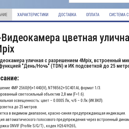
АНИЕ
ХАРАКТЕРИСТИКИ
ДОСТАВКА
ОПЛАТА
СИСТЕМА С
-Видеокамера цветная улична
pix
идеокамера уличная с разрешением
4Mpix, встроенный ми
функцией "День/Ночь" (TDN) и ИК подсветкой до 25 метр
сание:
шение 4MP 2560(H)×1440(V), NT98562+SC401AI, формат 1/3.
рованный светосильный объектив 2,8 мм (F=1.6).
льная освещенность: цвет – 0.0005 Лк, ч/б – 0 Лк (ИК ВКЛ).
дсветка до 25 метров.
етка в видимом диапазоне, красно-синяя предупреждающая индикация.
ия автоматического голосового предупреждения через встроенный динам
жка ONVIF (Profile S/G/T) , кодек H264/H265,