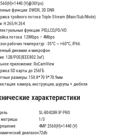
2560(H)×1440 (V)@30fps).
енные функции: DWDR, 3D DNR
жка тройного потока Triple-Stream (Main/Sub/Moile).
: H.265/H.264.
лектуальные функции: PID,LCD,PD/VD
ойка потока: 128Kbps – 4Mbps
он рабочих температур: -35°С ~ +60°С, IP66.
енный динамик и микрофон.
е: 12В/POE(IEEE802.3af).
ьное приложение: RxCamView
ржка SD карты до 256ГБ
итные размеры: 150.8*70.9*70.9мм
ектация: камера, инструкция, шурупы + дюбеля
нические характеристики
дель
SL-B0428R IP PRO
 матрицы
1/3
зрешение
4MP 2560(H)×1440 (V)
амический диапазон
72db