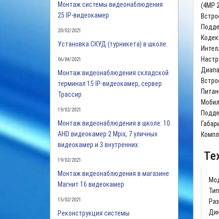
Монтаж системы видеонаблюдения
(4MP 
25 IP-видеокамер
Встро
Поддер
20/02/2021
Кодеки
Установка СКУД (турникета) в школе.
Интел
Настр
06/04/2021
Диапаз
Монтаж видеонаблюдения складской
Встро
терминал 15 IP-видеокамер, сервер
Питани
Трассир
Мобил
19/02/2021
Подде
Монтаж видеонаблюдения в школе: 10
Габар
AHD видеокамер 2 Mpix, 7 уличных
Компл
видеокамер и 3 внутренних.
Тех
19/02/2021
Монтаж видеонаблюдения в магазине
Мо
Магнит 16 видеокамер
Тип
15/02/2021
Ра
Дин
Реконструкция системы