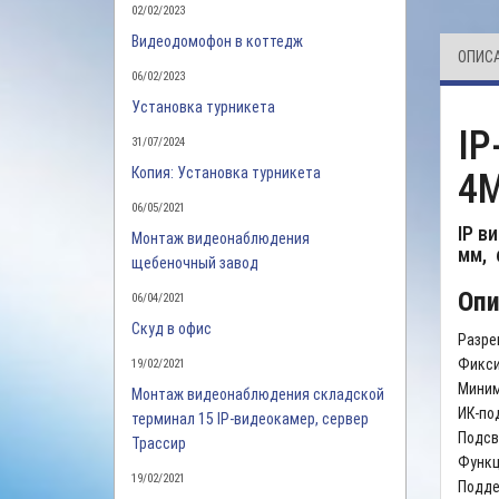
02/02/2023
Видеодомофон в коттедж
ОПИС
06/02/2023
Установка турникета
IP
31/07/2024
Копия: Установка турникета
4M
06/05/2021
IP в
Монтаж видеонаблюдения
мм, 
щебеночный завод
Опи
06/04/2021
Скуд в офис
Разре
Фикси
19/02/2021
Минима
Монтаж видеонаблюдения складской
ИК-по
терминал 15 IP-видеокамер, сервер
Подсв
Трассир
Функц
19/02/2021
Поддер