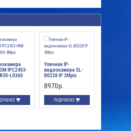
еокамера
Уличная IP-
IP-видеока
OM IPC2453-
видеокамера SL-
KEDACOM IP
R30-L0360
B0228 IP 2Mpix
HNB-SIR50-
2Mpix
8970р.
0р.
ДРОБНЕЕ
ПОДРОБНЕЕ
ПОДРОБН