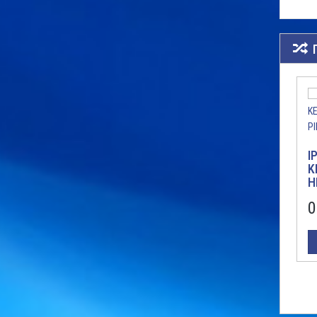
I
K
H
4
0