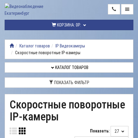
ГЛАВНАЯ
КОРЗИНА:
0Р.
КАТАЛОГ
ТОВАРОВ
Каталог товаров
IP Видеокамеры
Скоростные поворотные IP-камеры
МОНТАЖ
ВИДЕОНАБЛЮДЕНИЯ
КАТАЛОГ ТОВАРОВ
РЕМОНТ
ВИДЕОНАБЛЮДЕНИЯ
ПОКАЗАТЬ ФИЛЬТР
УСЛУГИ
Скоростные поворотные
ДОСТАВКА
IP-камеры
НАШИ
РАБОТЫ
Показать:
27
КОНТАКТЫ