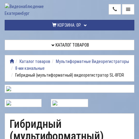
ГЛАВНАЯ
КОРЗИНА:
0Р.
КАТАЛОГ
ТОВАРОВ
КАТАЛОГ ТОВАРОВ
МОНТАЖ
ВИДЕОНАБЛЮДЕНИЯ
Каталог товаров
Мультиформатные Видеорегистраторы
8-ми канальные
РЕМОНТ
Гибридный (мультиформатный) видеорегистратор SL-8FDR
ВИДЕОНАБЛЮДЕНИЯ
УСЛУГИ
ДОСТАВКА
НАШИ
Гибридный
РАБОТЫ
(мультиформатный)
КОНТАКТЫ