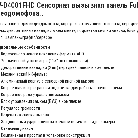
V-D4001FHD
Сенсорная вызывная панель Fu
еодомофона.
.
ная панель для видеодомофона, корпус из алюминиевого сплава, передняя
них декоративных накладки в комплекте, подсветка кнопки вызова, блок у
рп. шампань/графит/серебро
циональные особенности
Видеосенсор нового поколения формата AHD
Увеличенный угол обзора (115° по горизонтали)
Декоративные накладки (2 шт) передней панели в комплекте
Механический ИК-фильтр
Алюминиевый корпус с сенсорной кнопкой вызова
Встроенная инфракрасная подсветка для работы в ночное время
Встроенное реле управления замком
Блок управления замком (БУЗ) в комплекте
Регулятор громкости
Подсветка кнопки вызова
Защищенный ударопрочным стеклом объектив видеокамеры
Стильный дизайн
Компактная и простая в установке конструкция