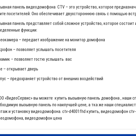
ывная панель видеодомофона CTV – это устройство, которое предназнач
ите посетителей. Оно обеспечивает двухстороннюю связь с помощью встр
ывная панель представляет собой сложное устройство, которое состоит
еделенные функции:
еокамера – передает изображение на монитор домофона
рофон – позволяет услышать посетителя
амик – позволяет гостю услышать вас
е – открывает дверь
пус – предохраняет устройство от внешних воздействий
ОО «ВидеоСервис» вы можете купить вызывную панель домофона , наши с
бходимую вызывную панель по наилучшей цене, а тка же наши специалист
таж и установку видеодомофона.
ctv-d4001fhd купить, видеодомофон ctv-
еодомофона, видеодомофон цена