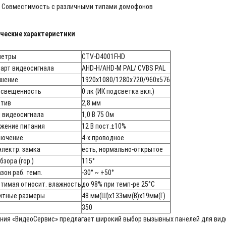
Совместимость с различными типами домофонов
ческие характеристики
метры
CTV-D4001FHD
арт видеосигнала
AHD-H/AHD-M PAL/ CVBS PAL
шение
1920x1080/1280x720/960x576
освещенность
0 лк (ИК подсветка вкл.)
тив
2,8 мм
 видеосигнала
1,0 В 75 Ом
жение питания
12 В пост.±10%
лючение
4-х проводное
электр. замка
есть, нормально-открытое
бзора (гор.)
115°
зон раб. темп.
-30° ~ +50°
тимая относит. влажность
до 98% при темп-ре 25°C
итные размеры
48 мм(Ш)х133мм(В)х19мм(Г)
350
ния «ВидеоСервис» предлагает широкий выбор вызывных панелей для ви