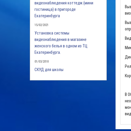
видеонаблюдения коттедж (мини
Выз
гостиница) в пригороде
виз
Екатеринбурга
Выз
15/02/2021
опр
Установка системы
Вид
видеонаблюдения в магазине
женского белья в одном из ТЦ
Мик
Екатеринбурга.
Дин
01/03/2018
Рел
СКУД для школы
Кор
В О
нео
мон
вид