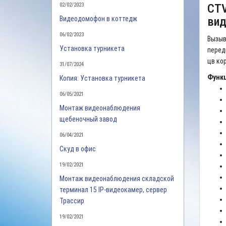
02/02/2023
CT
Видеодомофон в коттедж
вид
06/02/2023
Вызыв
Установка турникета
перед
цв ко
31/07/2024
Функ
Копия: Установка турникета
06/05/2021
Монтаж видеонаблюдения
щебеночный завод
06/04/2021
Скуд в офис
19/02/2021
Монтаж видеонаблюдения складской
терминал 15 IP-видеокамер, сервер
Трассир
19/02/2021