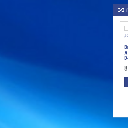
В
д
D
8