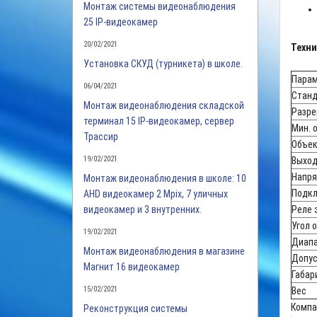
Монтаж системы видеонаблюдения
25 IP-видеокамер
20/02/2021
Техни
Установка СКУД (турникета) в школе.
Пара
06/04/2021
Станд
Монтаж видеонаблюдения складской
Разре
терминал 15 IP-видеокамер, сервер
Мин. 
Трассир
Объек
19/02/2021
Выход
Напря
Монтаж видеонаблюдения в школе: 10
Подк
AHD видеокамер 2 Mpix, 7 уличных
видеокамер и 3 внутренних.
Реле 
Угол о
19/02/2021
Диапа
Монтаж видеонаблюдения в магазине
Допус
Магнит 16 видеокамер
Габар
15/02/2021
Вес
Компа
Реконструкция системы