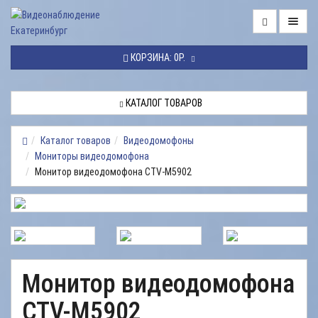
ГЛАВНАЯ
КОРЗИНА:
0Р.
КАТАЛОГ
ТОВАРОВ
КАТАЛОГ ТОВАРОВ
МОНТАЖ
ВИДЕОНАБЛЮДЕНИЯ
Каталог товаров
Видеодомофоны
Мониторы видеодомофона
РЕМОНТ
Монитор видеодомофона CTV-M5902
ВИДЕОНАБЛЮДЕНИЯ
УСЛУГИ
ДОСТАВКА
НАШИ
Монитор видеодомофона
РАБОТЫ
CTV-M5902
КОНТАКТЫ