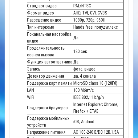
Стандарт видео
PAL/NTSC
Формат видео
AHD, TVI, CVI, CVBS
Разрешение видео
1080p, 720р, 960H
Тип интеркома
Hands free, полудуплекс
Поканальная настройка
Да
видео
Продолжительность
120 сек.
сеанса вызова
Функция автоответчика
Да
Запись
фото, видео
Детектор движения
да, 4 канала
Поддержка карт памяти
MicroSD class 10 (128Гб)
LAN
100 Мбит/с
WiFi
IEEE 802,11 b/g/n
Internet Explorer; Chrome,
Поддержка браузеров
Firefox +IETAB
Поддержка мобильных
iOS, Android
устройств
Напряжение питания
АС 100-240 В/DC 12B,1,5А