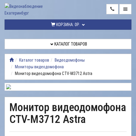
ГЛАВНАЯ
КОРЗИНА:
0Р.
КАТАЛОГ
ТОВАРОВ
КАТАЛОГ ТОВАРОВ
МОНТАЖ
ВИДЕОНАБЛЮДЕНИЯ
Каталог товаров
Видеодомофоны
Мониторы видеодомофона
РЕМОНТ
Монитор видеодомофона CTV-M3712 Astra
ВИДЕОНАБЛЮДЕНИЯ
УСЛУГИ
ДОСТАВКА
Монитор видеодомофона
НАШИ
CTV-M3712 Astra
РАБОТЫ
КОНТАКТЫ