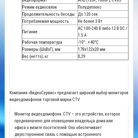
Видеоформат
AHD (720P, 1080P), CVBS
Режим аудиосвязи
Полудуплекс
Продолжительность беседы
До 120 сек
Потребляемая мощность
Не более 3 Вт
АС 100-240 В либо 12 В DC /
Питание
1.5 А
Рабочая температура
-10°...+40°С
Размеры (ШхВхГ), мм
178x122x20 мм
Вес (нетто), кг
0,29
Компания «ВидеоСервис» предлагает широкий выбор мониторов
видеодомофонов торговой марки CTV
Монитор видеодомофона CTV – это устройство, которое
предназначено для оповещения владельца дома или
офиса о визите посетителей. Оно обеспечивает
двухстороннюю связь с помощью встроенного