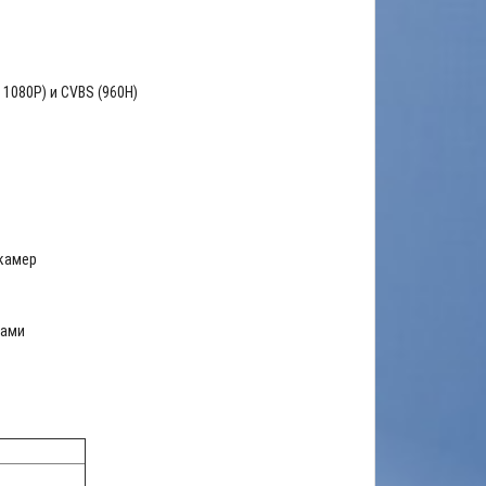
 1080P) и CVBS (960H)
камер
нами