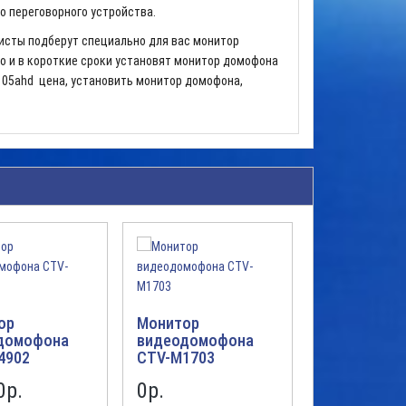
 переговорного устройства.
сты подберут специально для вас монитор
но и в короткие сроки установят монитор домофона
105ahd цена, установить монитор домофона,
ор
Монитор
Монитор
домофона
видеодомофона
видеодомо
4902
CTV-M1703
CTV-M4705
0р.
0р.
12500р.