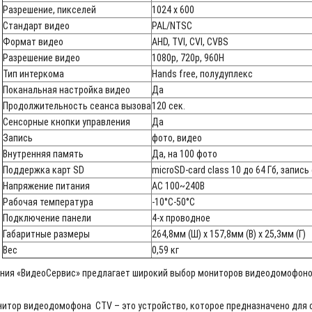
Разрешение, пикселей
1024 x 600
Стандарт видео
PAL/NTSC
Формат видео
AHD, TVI, CVI, CVBS
Разрешение видео
1080p, 720р, 960H
Тип интеркома
Hands free, полудуплекс
Поканальная настройка видео
Да
Продолжительность сеанса вызова
120 сек.
Сенсорные кнопки управления
Да
Запись
фото, видео
Внутренняя память
Да, на 100 фото
Поддержка карт SD
microSD-card class 10 до 64 Гб, запись
Напряжение питания
AC 100~240В
Рабочая температура
-10°C-50°C
Подключение панели
4-х проводное
Габаритные размеры
264,8мм (Ш) x 157,8мм (В) x 25,3мм (Г)
Вес
0,59 кг
ния «ВидеоСервис» предлагает широкий выбор мониторов видеодомофоно
итор видеодомофона CTV – это устройство, которое предназначено для 