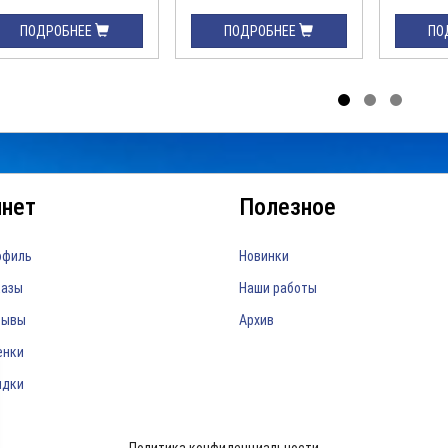
ПОДРОБНЕЕ
ПОДРОБНЕЕ
ПО
инет
Полезное
офиль
Новинки
казы
Наши работы
зывы
Архив
енки
идки