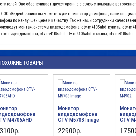
етителей. Оно обеспечивает двухстороннюю связь с помощью встроенного
ОО «ВидеоСервис» вы можете купить монитор домофона , наши специали
офона по наилучшей цене и качеству. Так же наши сотрудники качествен
роизведут монтаж системы видеодомофона. ctv-m4105ahd купить, ctv-m4
таж видеодомофона, ctv-m4105ahd, ctv-m4105ahd отзывы, ctv-m4105ahd
ПОХОЖИЕ ТОВАРЫ
онитор
Монитор
Монит
идеодомофона
видеодомофона
видео
TV-M4706AHD
CTV-M5708 Image
CTV-M
3100р.
22900р.
1750