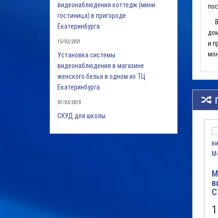
видеонаблюдения коттедж (мини
пос
гостиница) в пригороде
В О
Екатеринбурга
дом
15/02/2021
и п
мон
Установка системы
видеонаблюдения в магазине
женского белья в одном из ТЦ
Екатеринбурга.
01/03/2018
СКУД для школы
М
в
C
1