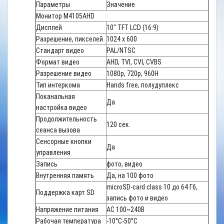
Параметры
Значение
Монитор M4105AHD
Дисплей
10" TFT LCD (16:9)
Разрешение, пикселей
1024 x 600
Стандарт видео
PAL/NTSC
Формат видео
AHD, TVI, CVI, CVBS
Разрешение видео
1080p, 720р, 960H
Тип интеркома
Hands free, полудуплекс
Поканальная
Да
настройка видео
Продолжительность
120 сек.
сеанса вызова
Сенсорные кнопки
Да
управления
Запись
фото, видео
Внутренняя память
Да, на 100 фото
microSD-card class 10 до 64 Гб,
Поддержка карт SD
запись фото и видео
Напряжение питания
AC 100~240В
Рабочая температура
-10°C-50°C