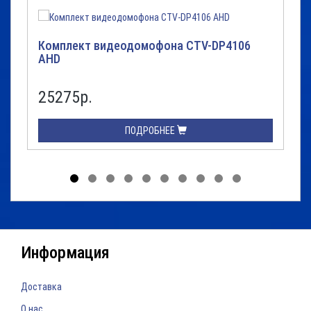
Комплект видеодомофона CTV-DP4106
AHD
7
25275р.
ПОДРОБНЕЕ
Информация
Доставка
О нас