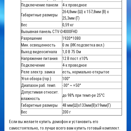
Подключение панели
4-х проводное
264,8мм (Ш) x 157,8мм (В) x
Габаритные размеры
25,3мм (Г)
Вес
0,59 кг
Вызывная панель CTV-D4000FHD
Разрешение
1920*1080
Мин. освещенность
0 лк (ИК подсветка вкл.)
Выход видеосигнала
1,0 В 75 Ом
Напряжение питания
12 В пост.±10%
Подключение
4-х проводное
Реле электр. замка
есть, нормально-открытое
Угол обзора (гор.)
100°
Диапазон раб. темп.
-30° ~ +50°
Допустимая относит.
до 98% при темп-ре 25°C
влажность
Габаритные размеры
48 мм(Ш)х133мм(В)х19мм(Г)
Вес
200 г
Если вы желаете купить домофон и установить его
самостоятельно, то лучше всего вам купить готовый комплект.