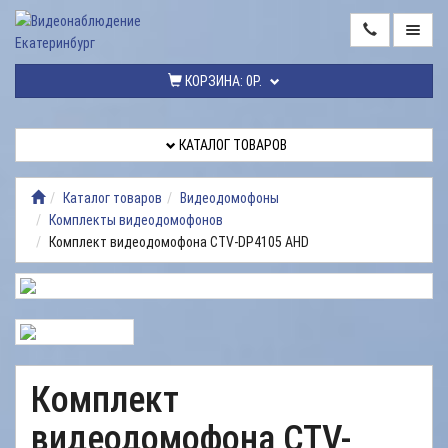
ГЛАВНАЯ
КОРЗИНА:
0Р.
КАТАЛОГ
ТОВАРОВ
КАТАЛОГ ТОВАРОВ
МОНТАЖ
ВИДЕОНАБЛЮДЕНИЯ
Каталог товаров
Видеодомофоны
Комплекты видеодомофонов
РЕМОНТ
Комплект видеодомофона CTV-DP4105 AHD
ВИДЕОНАБЛЮДЕНИЯ
УСЛУГИ
ДОСТАВКА
НАШИ
Комплект
РАБОТЫ
видеодомофона CTV-
КОНТАКТЫ