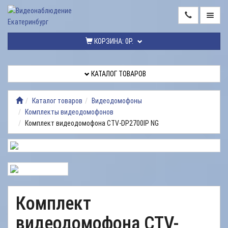
ГЛАВНАЯ
КОРЗИНА:
0Р.
КАТАЛОГ
ТОВАРОВ
КАТАЛОГ ТОВАРОВ
МОНТАЖ
ВИДЕОНАБЛЮДЕНИЯ
Каталог товаров
Видеодомофоны
Комплекты видеодомофонов
РЕМОНТ
Комплект видеодомофона CTV-DP2700IP NG
ВИДЕОНАБЛЮДЕНИЯ
УСЛУГИ
ДОСТАВКА
НАШИ
Комплект
РАБОТЫ
видеодомофона CTV-
КОНТАКТЫ