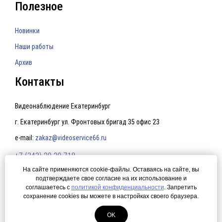
Полезное
Новинки
Наши работы
Архив
Контакты
Видеонаблюдение Екатеринбург
г. Екатеринбург ул. Фронтовых бригад 35 офис 23
e-mail:
zakaz@videoservice66.ru
+7 (343) 20-20-718
На сайте применяются cookie-файлы. Оставаясь на сайте, вы
подтверждаете свое согласие на их использование и
Политика конфиденциальности
соглашаетесь с
политикой конфиденциальности
. Запретить
сохранение cookies вы можете в настройках своего браузера.
© 2015 Видеонаблюдение Екатеринбург. Создание сайта —
ЛегионА
Системы ip видеонаблюдения.
OK