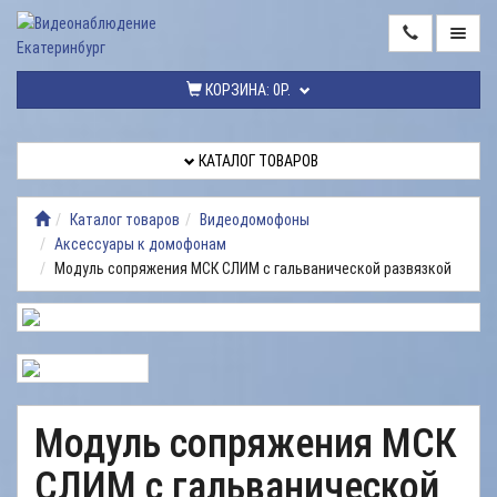
ГЛАВНАЯ
КОРЗИНА:
0Р.
КАТАЛОГ
ТОВАРОВ
КАТАЛОГ ТОВАРОВ
МОНТАЖ
ВИДЕОНАБЛЮДЕНИЯ
Каталог товаров
Видеодомофоны
Аксессуары к домофонам
РЕМОНТ
Модуль сопряжения МСК СЛИМ с гальванической развязкой
ВИДЕОНАБЛЮДЕНИЯ
УСЛУГИ
ДОСТАВКА
НАШИ
Модуль сопряжения МСК
РАБОТЫ
СЛИМ с гальванической
КОНТАКТЫ