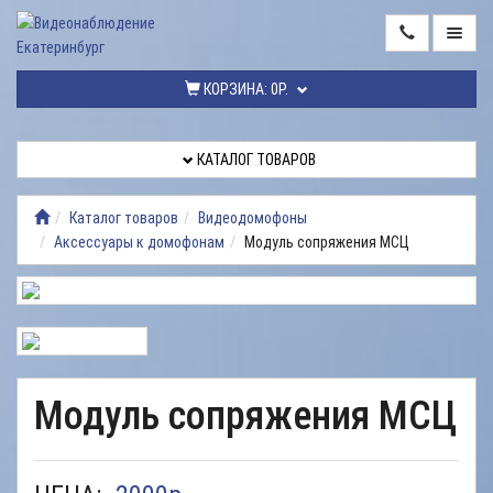
ГЛАВНАЯ
КОРЗИНА:
0Р.
КАТАЛОГ
ТОВАРОВ
КАТАЛОГ ТОВАРОВ
МОНТАЖ
ВИДЕОНАБЛЮДЕНИЯ
Каталог товаров
Видеодомофоны
Аксессуары к домофонам
Модуль сопряжения МСЦ
РЕМОНТ
ВИДЕОНАБЛЮДЕНИЯ
УСЛУГИ
ДОСТАВКА
Модуль сопряжения МСЦ
НАШИ
РАБОТЫ
КОНТАКТЫ