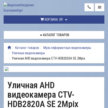
ГЛАВНАЯ
КОРЗИНА:
0Р.
КАТАЛОГ
ТОВАРОВ
КАТАЛОГ ТОВАРОВ
МОНТАЖ
ВИДЕОНАБЛЮДЕНИЯ
Каталог товаров
Мультиформатные видеокамеры
Уличные видеокамеры
РЕМОНТ
Уличная AHD видеокамера CTV-HDB2820A SE 2Mpix
ВИДЕОНАБЛЮДЕНИЯ
УСЛУГИ
ДОСТАВКА
Уличная AHD
НАШИ
видеокамера CTV-
РАБОТЫ
HDB2820A SE 2Mpix
КОНТАКТЫ