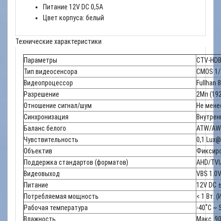
Питание 12V DC 0,5A
Цвет корпуса: белый
Технические характеристики
Параметры
CTV-HDB
Тип видеосенсора
CMOS 1/
Видеопроцессор
Fullhan 
Разрешение
2Мп (19
Отношение сигнал/шум
Не мене
Синхронизация
Внутрен
Баланс белого
ATW/AW
Чувствительность
0,1 Lux
Объектив
Фиксиро
Поддержка стандартов (форматов)
AHD/TVI
Видеовыход
VBS 1.0V
Питание
12V DC 
Потребляемая мощность
< 1 Вт. (
Рабочая температура
-40˚C ~ 
Влажность
Макс. 9