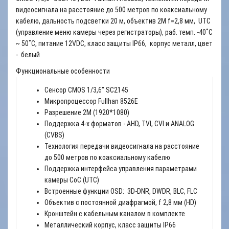
видеосигнала на расстояние до 500 метров по коаксиальному
кабелю, дальность подсветки 20 м, объектив 2М f=2,8 мм, UTC
(управление меню камеры через регистраторы), раб. темп. -40˚C
~ 50˚C, питание 12VDC, класс защиты IP66, корпус металл, цвет
- белый
Функциональные особенности
Сенсор CMOS 1/3,6” SC2145
Микропроцессор Fullhan 8526E
Разрешение 2М (1920*1080)
Поддержка 4-x форматов - AHD, TVI, CVI и ANALOG
(CVBS)
Технология передачи видеосигнала на расстояние
до 500 метров по коаксиальному кабелю
Поддержка интерфейса управления параметрами
камеры CoC (UTC)
Встроенные функции OSD: 3D-DNR, DWDR, BLC, FLC
Объектив с постоянной диафрагмой, f 2,8 мм (HD)
Кронштейн с кабельным каналом в комплекте
Металлический корпус, класс защиты IP66