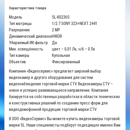
Характеристики товара:
Модель
SL-K0236S
Тип матрицы
1/2.7 SONY 323+NEXT 2441
Разрешение
2 MP
Динамический диапазон
HWDR
Убираемый ИК-фильтр
Да
Мин. освещённость
цвет – 0,01 Лк, ч/б – 0 Лк
Тип камеры
Купольная
Объектив
Фиксированный
Компания «Видеосервис» предлагает широкий выбор
видеокамер и другого оборудования для систем
видеонаблюдения торговой марки CTV. Видеокамеры CTV –
новое и успешно развивающееся направление. Компания
базируется на собственных разработках в области технических
и конструктивных решений по созданию пресс-форм для
видеодомофонной продукции торговой марки CTV.
В ООО «ВидеоСервис» Вы можете купить видеокамеры торговой
марки SL. Наши специалисты подберут подходящее именно Вам