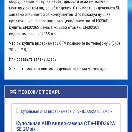
оборудование. В случае необходимости окажем услуги по
монтажу систем видеонаблюдения. Стоимость видеокамер SL
заметно отличается от конкурентов. Это пожалуй лучшее
предложение по соотношению цена/качество. sl-k0
236S
купить, sl-k0
236S
цена, sl-k0
236S
отзывы, sl-k0
236S
,
видеокамера sl-k0
236S
цена
Что бы купить видеокамеру CTV позвоните по телефону 8 (343)
20-20-718,
Или оставьте заявку
здесь.
Заказать монтаж систем видеонаблюдения можно
здесь
.
ПОХОЖИЕ ТОВАРЫ
Купольная AHD видеокамера CTV-HDD362A
SE 2Mpix