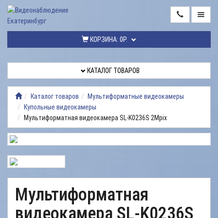
ГЛАВНАЯ
КОРЗИНА:
0Р.
КАТАЛОГ
ТОВАРОВ
КАТАЛОГ ТОВАРОВ
МОНТАЖ
ВИДЕОНАБЛЮДЕНИЯ
Каталог товаров
Мультиформатные видеокамеры
Купольные видеокамеры
РЕМОНТ
Мультиформатная видеокамера SL-K0236S 2Mpix
ВИДЕОНАБЛЮДЕНИЯ
УСЛУГИ
ДОСТАВКА
НАШИ
Мультиформатная
РАБОТЫ
видеокамера SL-K0236S
КОНТАКТЫ