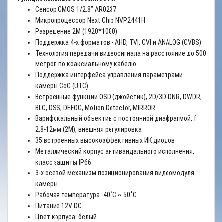
Сенсор CMOS 1/2.8” AR0237
Микропроцессор Next Chip NVP2441H
Разрешение 2М (1920*1080)
Поддержка 4-x форматов - AHD, TVI, CVI и ANALOG (CVBS)
Технология передачи видеосигнала на расстояние до 500
метров по коаксиальному кабелю
Поддержка интерфейса управления параметрами
камеры CoC (UTC)
Встроенные функции OSD (джойстик), 2D/3D-DNR, DWDR,
BLC, DSS, DEFOG, Motion Detector, MIRROR
Варифокальный объектив с постоянной диафрагмой, f
2.8-12мм (2М), внешняя регулировка
35 встроенных высокоэффективных ИК диодов
Металлический корпус антивандального исполнения,
класс защиты IP66
3-х осевой механизм позиционирования видеомодуля
камеры
Рабочая температура -40˚C ~ 50˚C
Питание 12V DC
Цвет корпуса: белый