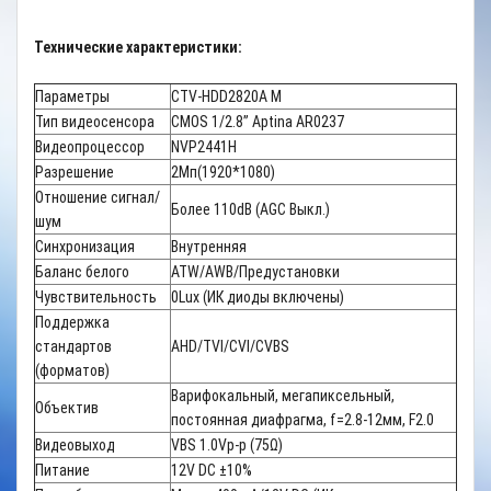
Технические характеристики:
Параметры
CTV-HDD2820A М
Тип видеосенсора
CMOS 1/2.8” Aptina AR0237
Видеопроцессор
NVP2441H
Разрешение
2Мп(1920*1080)
Отношение сигнал/
Более 110dB (AGC Выкл.)
шум
Синхронизация
Внутренняя
Баланс белого
ATW/AWB/Предустановки
Чувствительность
0Lux (ИК диоды включены)
Поддержка
стандартов
AHD/TVI/CVI/CVBS
(форматов)
Варифокальный, мегапиксельный,
Объектив
постоянная диафрагма, f=2.8-12мм, F2.0
Видеовыход
VBS 1.0Vp-p (75Ω)
Питание
12V DC ±10%