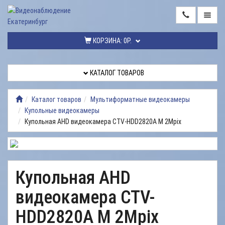
ГЛАВНАЯ
КОРЗИНА:
0Р.
КАТАЛОГ
ТОВАРОВ
КАТАЛОГ ТОВАРОВ
МОНТАЖ
ВИДЕОНАБЛЮДЕНИЯ
Каталог товаров
Мультиформатные видеокамеры
Купольные видеокамеры
РЕМОНТ
Купольная AHD видеокамера CTV-HDD2820A M 2Mpix
ВИДЕОНАБЛЮДЕНИЯ
УСЛУГИ
ДОСТАВКА
Купольная AHD
НАШИ
видеокамера CTV-
РАБОТЫ
HDD2820A M 2Mpix
КОНТАКТЫ