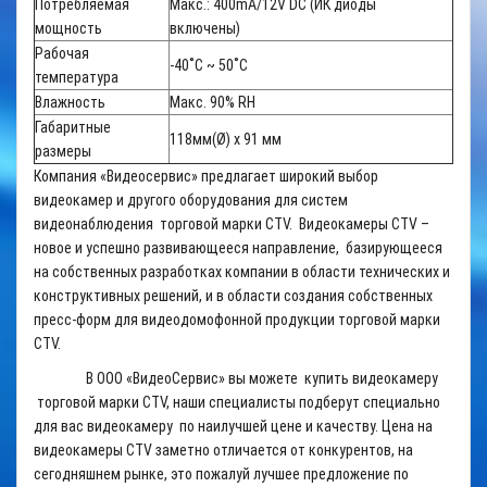
Потребляемая
Макс.: 400mA/12V DC (ИК диоды
мощность
включены)
Рабочая
-40˚C ~ 50˚C
температура
Влажность
Макс. 90% RH
Габаритные
118мм(Ø) x 91 мм
размеры
Компания «Видеосервис» предлагает широкий выбор
видеокамер и другого оборудования для систем
видеонаблюдения торговой марки CTV. Видеокамеры CTV –
новое и успешно развивающееся направление, базирующееся
на собственных разработках компании в области технических и
конструктивных решений, и в области создания собственных
пресс-форм для видеодомофонной продукции торговой марки
CTV.
В ООО «ВидеоСервис» вы можете купить видеокамеру
торговой марки CTV, наши специалисты подберут специально
для вас видеокамеру по наилучшей цене и качеству. Цена на
видеокамеры CTV заметно отличается от конкурентов, на
сегодняшнем рынке, это пожалуй лучшее предложение по