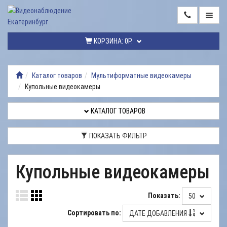
ГЛАВНАЯ
КОРЗИНА:
0Р.
КАТАЛОГ
ТОВАРОВ
Каталог товаров
Мультиформатные видеокамеры
Купольные видеокамеры
МОНТАЖ
ВИДЕОНАБЛЮДЕНИЯ
КАТАЛОГ ТОВАРОВ
РЕМОНТ
ВИДЕОНАБЛЮДЕНИЯ
ПОКАЗАТЬ ФИЛЬТР
УСЛУГИ
Купольные видеокамеры
ДОСТАВКА
НАШИ
Показать:
50
РАБОТЫ
Сортировать по:
ДАТЕ ДОБАВЛЕНИЯ
КОНТАКТЫ