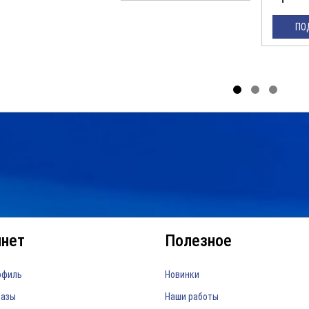
ПО
инет
Полезное
офиль
Новинки
казы
Наши работы