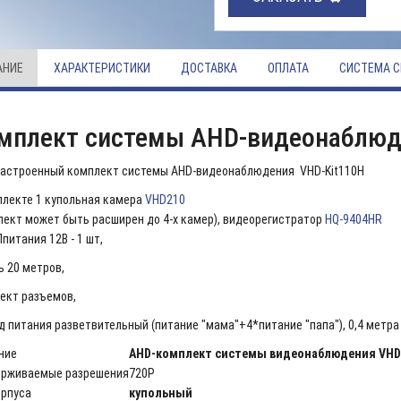
АНИЕ
ХАРАКТЕРИСТИКИ
ДОСТАВКА
ОПЛАТА
СИСТЕМА С
мплект системы AHD-видеонаблюде
астроенный комплект системы AHD-видеонаблюдения VHD-Kit110H
плекте 1 купольная камера
VHD210
лект может быть расширен до 4-х камер), видеорегистратор
HQ-9404HR
питания 12В - 1 шт,
ь 20 метров,
ект разъемов,
д питания разветвительный (питание "мама"+4*питание "папа"), 0,4 метра -
ние
AHD-комплект системы видеонаблюдения VHD
рживаемые разрешения
720P
орпуса
купольный