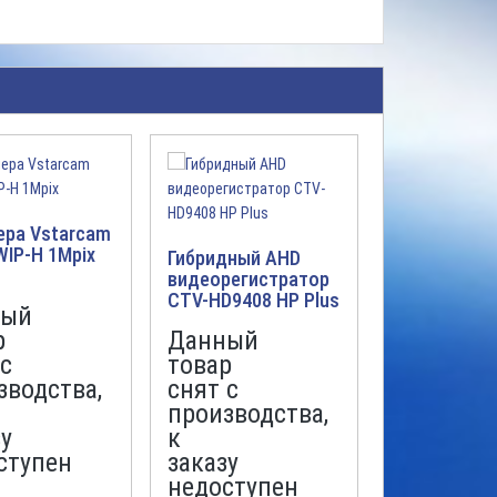
ера Vstarcam
IP-H 1Mpix
Гибридный AHD
AHD Видео
видеорегистратор
цветная ку
CTV-HD9408 HP Plus
Spezvision 
ный
р
Данный
снят с
с
товар
продажи
зводства,
снят с
0р.
производства,
у
к
ПОДРОБН
ступен
заказу
недоступен