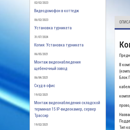
02/02/2023
Видеодомофон в коттедж
06/02/2023
ОПИС
Установка турникета
31/07/2024
Ко
Копия: Установка турникета
06/05/2021
Предн
Монтаж видеонаблюдения
В ком
щебеночный завод
(комп
Блок П
06/04/2021
Скуд в офис
кабел
19/02/2021
компл
Монтаж видеонаблюдения складской
прово
терминал 15 IP-видеокамер, сервер
Назва
Трассир
Подде
19/02/2021
Тип к