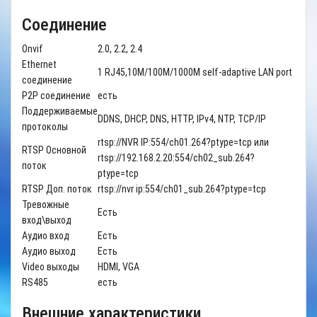
Соединение
Onvif
2.0, 2.2, 2.4
Ethernet
1 RJ45,10M/100M/1000M self-adaptive LAN port
соединение
P2P соединение
есть
Поддерживаемые
DDNS, DHCP, DNS, HTTP, IPv4, NTP, TCP/IP
протоколы
rtsp://NVR IP:554/ch01.264?ptype=tcp или
RTSP Основной
rtsp://192.168.2.20:554/ch02_sub.264?
поток
ptype=tcp
RTSP Доп. поток
rtsp://nvr ip:554/ch01_sub.264?ptype=tcp
Тревожные
Есть
вход\выход
Аудио вход
Есть
Аудио выход
Есть
Video выходы
HDMI, VGA
RS485
есть
Внешние характеристики