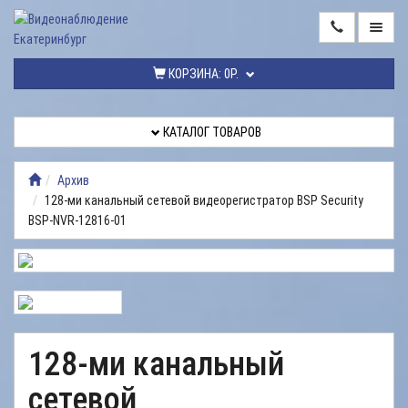
ГЛАВНАЯ
КОРЗИНА:
0Р.
КАТАЛОГ
ТОВАРОВ
КАТАЛОГ ТОВАРОВ
МОНТАЖ
ВИДЕОНАБЛЮДЕНИЯ
Архив
128-ми канальный сетевой видеорегистратор BSP Security
РЕМОНТ
BSP-NVR-12816-01
ВИДЕОНАБЛЮДЕНИЯ
УСЛУГИ
ДОСТАВКА
НАШИ
128-ми канальный
РАБОТЫ
сетевой
КОНТАКТЫ