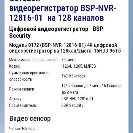
видеорегистратор
BSP-NVR-
12816-01 на 128 каналов
Цифровой
видеорегистратор
BSP
Security
Модель 0172 (BSP-NVR-12816-01) 4K цифровой
видеорегистратор на 128кан/2мега. 16HDD 96Тб
Максимальное разрешение
8.0 мега
Кодек
H.264, H.265, MJPEG
Суммарная пропускная
640 Мбит/сек
способность
128 каналов до 3 мега / 64 канала
Режим записи
до 8 мега
Артикул:
BSP-NVR-12816-01
Производитель:
BSP Security
Видео сенсор
Чипсет
HiSilicon