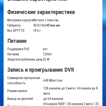
Физические характеристики
Материал корпуса
Металл + пластик
Габариты
437х143х483мм мм
Вес БРУТТО
18.5 г.
Питание
Поддержка РоЕ
нет
Питание
12V6A
Энергопотребление день
25 W
Запись и проигрывание DVR
Суммарная пропускная
640 Мбит/сек
способность
128 каналов до 3 мега / 64 канала до 8
Режим записи
мега
Вывод на дисплей
до 64 каналов
64 канала 960P / 36 каналов 2 мега / 25