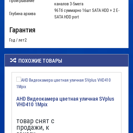
Проигрывание
каналов 3-5мега
96Тб суммарно 16шт SATA HDD + 2 E-
Глубина архива
SATA HDD port
Гарантия
Год / лет
2
ПОХОЖИЕ ТОВАРЫ
AHD Видеокамера цветная уличная SVplus
VHD410 1Mpix
товар снят с
продажи, к