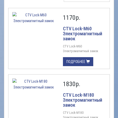
1170
р.
CTV Lock-M60
Электромагнитный
замок
CTV Lock-M60
Электромагнитный замок
Электромагнитный замок для
легких офисных дверей с
ПОДРОБНЕЕ
открыванием наружу и
вовнутрь (c помощью Bracket
Z60) в комплекте с крепежной
пластиной, усилие удержания
1830
р.
60 кг, анодированный
алюминий, пит. 12 В DC 0.12 А,
раб. темп ...
CTV Lock-M180
Электромагнитный
замок
CTV Lock-M180
Электромагнитный замок