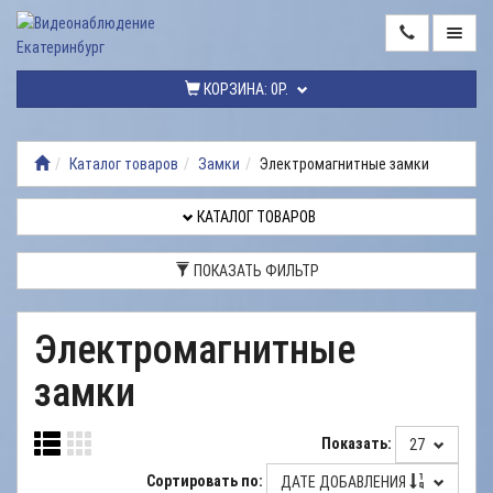
ГЛАВНАЯ
КОРЗИНА:
0Р.
КАТАЛОГ
ТОВАРОВ
Каталог товаров
Замки
Электромагнитные замки
МОНТАЖ
ВИДЕОНАБЛЮДЕНИЯ
КАТАЛОГ ТОВАРОВ
РЕМОНТ
ПОКАЗАТЬ ФИЛЬТР
ВИДЕОНАБЛЮДЕНИЯ
УСЛУГИ
Электромагнитные
ДОСТАВКА
замки
НАШИ
РАБОТЫ
Показать:
27
КОНТАКТЫ
Сортировать по:
ДАТЕ ДОБАВЛЕНИЯ