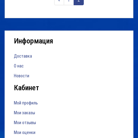
«
1
2
подключение накопителя
объемом до 6ТБ, также
реализованна поддержка
облачных хранилищ.
Регистратор Vstarcam
N400 поддерживает ...
Информация
Доставка
О нас
Новости
Кабинет
Мой профиль
Мои заказы
Мои отзывы
Мои оценки