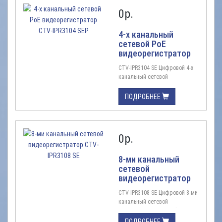
0
р.
4-х канальный
сетевой PoE
видеорегистратор
CTV-IPR3104 SEP
CTV-IPR3104 SE Цифровой 4-х
канальный сетевой
видеорегистратор Цифровой
4-х канальный сетевой
ПОДРОБНЕЕ
видеорегистратор (NVR)
экономичного класса,
встроенный коммутатор с
поддержкой технологии PoE
0
р.
Цифровая система, IP, H.265, 4
канала видео/ 4 сетевых
аудио, запись до 5Мп на канал,
8-ми канальный
1HDD, вых ...
сетевой
видеорегистратор
CTV-IPR3108 SE
CTV-IPR3108 SE Цифровой 8-ми
канальный сетевой
видеорегистратор Цифровой
8-ми канальный сетевой
ПОДРОБНЕЕ