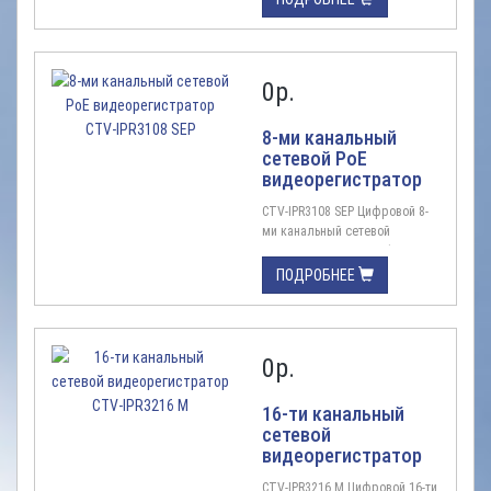
видеорегистратор (NVR)
экономичного класса
Цифровая система, IP, H.265, 8
канала видео/ 8 сетевых
0
р.
аудио, запись до 5Мп на канал,
1HDD, вых ...
8-ми канальный
сетевой PoE
видеорегистратор
CTV-IPR3108 SEP
CTV-IPR3108 SEP Цифровой 8-
ми канальный сетевой
видеорегистратор Цифровой
8-ми канальный сетевой
ПОДРОБНЕЕ
видеорегистратор (NVR)
экономичного класса,
встроенный коммутатор с
поддержкой технологии PoE
0
р.
Цифровая система, IP, H.265, 8
каналов видео/ 8 сетевых
аудио, запись до 5Мп на канал,
16-ти канальный
1HDD, вых ...
сетевой
видеорегистратор
CTV-IPR3216 M
CTV-IPR3216 M Цифровой 16-ти