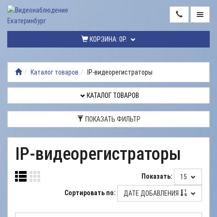
ГЛАВНАЯ
КОРЗИНА:
0Р.
КАТАЛОГ
ТОВАРОВ
Каталог товаров
IP-видеорегистраторы
МОНТАЖ
ВИДЕОНАБЛЮДЕНИЯ
КАТАЛОГ ТОВАРОВ
РЕМОНТ
ПОКАЗАТЬ ФИЛЬТР
ВИДЕОНАБЛЮДЕНИЯ
УСЛУГИ
IP-видеорегистраторы
ДОСТАВКА
Показать:
15
НАШИ
РАБОТЫ
Сортировать по:
ДАТЕ ДОБАВЛЕНИЯ
КОНТАКТЫ