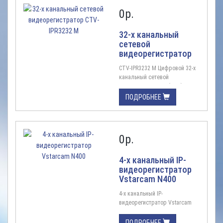
0
р.
32-х канальный
сетевой
видеорегистратор
CTV-IPR3232 M
CTV-IPR3232 M Цифровой 32-x
канальный сетевой
видеорегистратор (NVR) для
профессиональных
ПОДРОБНЕЕ
видеосистем с увеличенным
архивом Цифровая система, IP,
H.265, 32 каналов видео/ 32
сетевых аудио, запись до 5Мп
0
р.
на канал, 2HDD, вых ...
4-х канальный IP-
видеорегистратор
Vstarcam N400
4-х канальный IP-
видеорегистратор Vstarcam
N400 Vstarcam N400 -
разработан для записи,
ПОДРОБНЕЕ