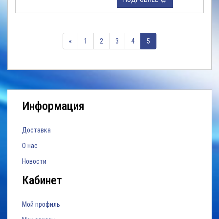
хранения, отображения и
воспроизведения видео с 4 IP-
камер, по протоколам Onvif и
RTSP. Особенностью является
«
1
2
3
4
5
подключение накопителя
объемом до 6ТБ, также
реализованна поддержка
облачных хранилищ.
Регистратор Vstarcam
N400 поддерживает ...
Информация
Доставка
О нас
Новости
Кабинет
Мой профиль