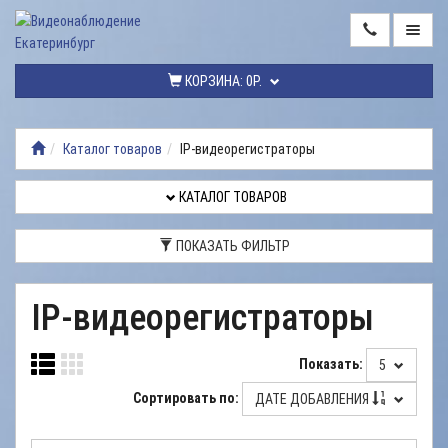
ГЛАВНАЯ
КОРЗИНА:
0Р.
КАТАЛОГ
ТОВАРОВ
Каталог товаров
IP-видеорегистраторы
МОНТАЖ
ВИДЕОНАБЛЮДЕНИЯ
КАТАЛОГ ТОВАРОВ
РЕМОНТ
ПОКАЗАТЬ ФИЛЬТР
ВИДЕОНАБЛЮДЕНИЯ
УСЛУГИ
IP-видеорегистраторы
ДОСТАВКА
Показать:
5
НАШИ
РАБОТЫ
Сортировать по:
ДАТЕ ДОБАВЛЕНИЯ
КОНТАКТЫ