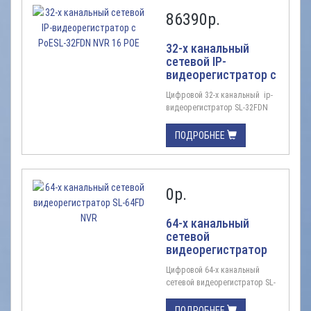
86390
р.
32-х канальный
сетевой IP-
видеорегистратор c
PoESL-32FDN NVR 16
Цифровой 32-х канальный ip-
POE
видеорегистратор SL-32FDN
NVR 16 POE Описание: 32
канала с разрешением 4K,
ПОДРОБНЕЕ
4MP, 2MP(1080P) Ширина
канала на запись: 256 Mbps
Ширина канала на выход : 128
Mbps Запись: 4K:60fps,
0
р.
4MP:120fps, 2MP:240fps
Сжатие: Audio: G.711a ; Video:
H.264/H.265 Оповещения:
64-х канальный
Beep, Email, Push- сообщения в
сетевой
...
видеорегистратор
SL-64FD NVR
Цифровой 64-х канальный
сетевой видеорегистратор SL-
64FD NVR IP-видеорегистратор;
Количество каналов 64;
ПОДРОБНЕЕ