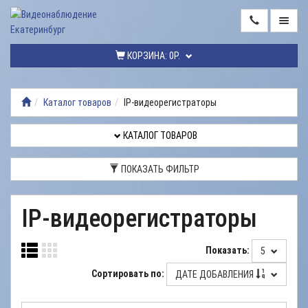
ГЛАВНАЯ
КОРЗИНА:
0Р.
КАТАЛОГ
ТОВАРОВ
Каталог товаров
IP-видеорегистраторы
МОНТАЖ
ВИДЕОНАБЛЮДЕНИЯ
КАТАЛОГ ТОВАРОВ
РЕМОНТ
ПОКАЗАТЬ ФИЛЬТР
ВИДЕОНАБЛЮДЕНИЯ
УСЛУГИ
IP-видеорегистраторы
ДОСТАВКА
Показать:
5
НАШИ
РАБОТЫ
Сортировать по:
ДАТЕ ДОБАВЛЕНИЯ
КОНТАКТЫ