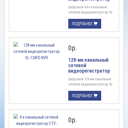
SL-64FD PRO NVR
Цифровой 64-х канальный
сетевой видеорегистратор SL-
64FD NVR IP-видеорегистратор;
Количество каналов 64;
ПОДРОБНЕЕ
Количество
каналов:64Входящая
пропускная способность
(Мбит/с) 640Исходящая
0
р.
пропускная способность
(Мбит/с) Отображение : 128
Сетевой : 64012MP / 8MP / 6MP
128-ми канальный
/ 5MP / 4MP / 3MP / 1080P /
сетевой
1280 × 1024 / 960P / 720P /
видеорегистратор
960H / D1 / CIF ...
SL-128FD NVR
Цифровой 128-ми канальный
сетевой видеорегистратор SL-
128FD NVR IP-
видеорегистратор; Количество
ПОДРОБНЕЕ
каналов 128; Количество
каналов:128Входящая
пропускная способность
(Мбит/с) 640Исходящая
0
р.
пропускная способность
(Мбит/с) Отображение : 128