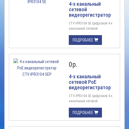
Сетевой : 64012MP / 8MP / 6MP
4-х канальный
/ 5MP / 4MP / 3MP / 1080P /
сетевой
1280 × 1024 / 960P / 720P /
видеорегистратор
960H / D1 / CIF ...
CTV-IPR3104 SE
CTV-IPR3104 SE Цифровой 4-х
канальный сетевой
видеорегистратор Цифровой
4-х канальный сетевой
ПОДРОБНЕЕ
видеорегистратор (NVR)
экономичного класса
Цифровая система, IP, H.265, 4
канала видео/ 4 сетевых
0
р.
аудио, запись до 5Мп на канал,
1HDD, вых ...
4-х канальный
сетевой PoE
видеорегистратор
CTV-IPR3104 SEP
CTV-IPR3104 SE Цифровой 4-х
канальный сетевой
видеорегистратор Цифровой
4-х канальный сетевой
ПОДРОБНЕЕ
видеорегистратор (NVR)
экономичного класса,
встроенный коммутатор с