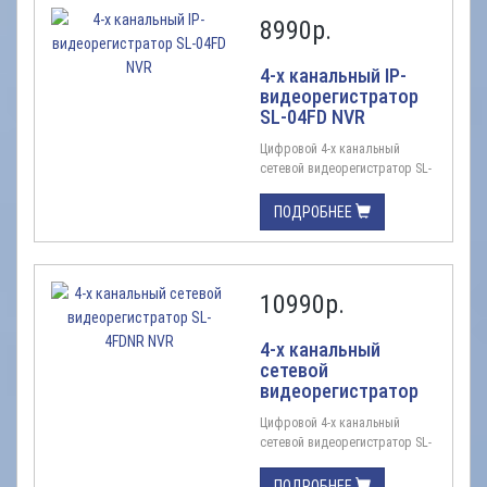
8990
р.
4-х канальный IP-
видеорегистратор
SL-04FD NVR
Цифровой 4-х канальный
сетевой видеорегистратор SL-
04FD NVR IP-видеорегистратор;
Количество каналов 4;Формат
ПОДРОБНЕЕ
сжатия видео:
H.265/H.264;Видеовыходы: 1
VGA / 1 HDMI
1080P;Максимальное
10990
р.
разрешение подключаемых IP-
видеокамер: 5 Мп
;Воспроизведение архива: 1/4
4-х канальный
Количество, тип,
сетевой
максимальный объем HDD: 1
видеорегистратор
SATA до 8 ТБ;USB интерфейс:
SL-4FDNR NVR
2 порта (1xUSB ...
Цифровой 4-х канальный
сетевой видеорегистратор SL-
4FDNR NVR Описание: 4 канала
с разрешением 8MP, 5MP, 3MP,
ПОДРОБНЕЕ