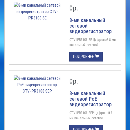
поддержкой технологии PoE
0
р.
Цифровая система, IP, H.265, 4
канала видео/ 4 сетевых
аудио, запись до 5Мп на канал,
8-ми канальный
1HDD, вых ...
сетевой
видеорегистратор
CTV-IPR3108 SE
CTV-IPR3108 SE Цифровой 8-ми
канальный сетевой
видеорегистратор Цифровой
8-ми канальный сетевой
ПОДРОБНЕЕ
видеорегистратор (NVR)
экономичного класса
Цифровая система, IP, H.265, 8
канала видео/ 8 сетевых
0
р.
аудио, запись до 5Мп на канал,
1HDD, вых ...
8-ми канальный
сетевой PoE
видеорегистратор
CTV-IPR3108 SEP
CTV-IPR3108 SEP Цифровой 8-
ми канальный сетевой
видеорегистратор Цифровой
8-ми канальный сетевой
ПОДРОБНЕЕ