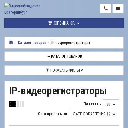
ГЛАВНАЯ
КОРЗИНА:
0Р.
КАТАЛОГ
ТОВАРОВ
Каталог товаров
IP-видеорегистраторы
МОНТАЖ
ВИДЕОНАБЛЮДЕНИЯ
КАТАЛОГ ТОВАРОВ
РЕМОНТ
ПОКАЗАТЬ ФИЛЬТР
ВИДЕОНАБЛЮДЕНИЯ
УСЛУГИ
IP-видеорегистраторы
ДОСТАВКА
Показать:
50
НАШИ
РАБОТЫ
Сортировать по:
ДАТЕ ДОБАВЛЕНИЯ
КОНТАКТЫ