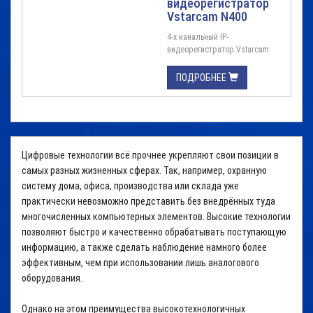
видеорегистратор
Vstarcam N400
4-х канальный IP-
видеорегистратор Vstarcam
N400 Vstarcam N400 -
разработан для записи,
ПОДРОБНЕЕ
хранения, отображения и
воспроизведения видео с 4 IP-
камер, по протоколам Onvif и
RTSP. Особенностью является
подключение накопителя
объемом до 6ТБ, также
Цифровые технологии всё прочнее укрепляют свои позиции в
реализованна поддержка
самых разных жизненных сферах. Так, например, охранную
облачных хранилищ.
систему дома, офиса, производства или склада уже
Регистратор Vstarcam
практически невозможно представить без внедрённых туда
N400 поддерживает ...
многочисленных компьютерных элементов. Высокие технологии
позволяют быстро и качественно обрабатывать поступающую
информацию, а также сделать наблюдение намного более
эффективным, чем при использовании лишь аналогового
оборудования.
Однако на этом преимущества высокотехнологичных