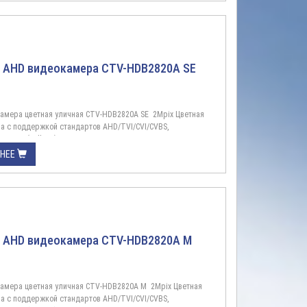
ив 3,6 ммФорматы ...
 AHD видеокамера CTV-HDB2820A SE
амера цветная уличная CTV-HDB2820A SE 2Mpix Цветная
а с поддержкой стандартов AHD/TVI/CVI/CVBS,
1080p (Full HD), ИК подсветка до 20 метров, для установки
 помещений. Видеокамера CTV-HDB2820A SE уличного
БНЕЕ
2,0 M, CMOS 1/3,6” SC2145 , DSP Fullhan FH8526E, технология
я AHD видеокамера CTV-HDB2820A M
амера цветная уличная CTV-HDB2820A M 2Mpix Цветная
а с поддержкой стандартов AHD/TVI/CVI/CVBS,