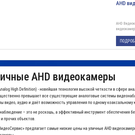
AHD вид
AHD Видеок
видеокамер
экономичны
необходимос
ПОДРО
Данная AHD
3.6 мм и поз
ичные AHD видеокамеры
Analog High Definition) - новейшая технология высокой четкости в сфере 
ущественно превышает все существующие аналоговые системы видеонабл
лы видео, аудио и даёт возможность управления по одному коаксальному
наблюдение – это не роскошь, а эффективный инструмент обеспечения без
 и прочих объектов.
ВидеоСервис» предлагает самые низкие цены на уличные AHD видеокамеры