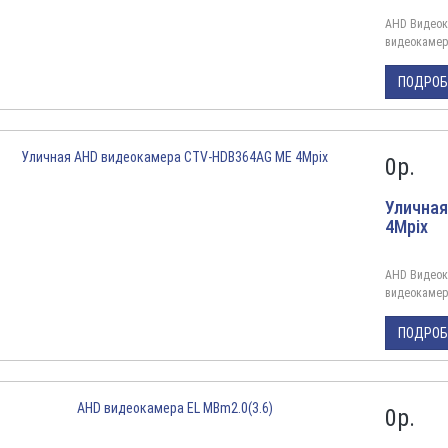
AHD Видеок
видеокамер
разрешением
подсветкой 
ПОДРО
M, CMOS 1/2
видеосигнал
0
р.
Улична
4Mpix
AHD Видеок
видеокамер
метров, дл
HDB364AG ME
ПОДРО
OV4689 DSP 
на ...
0
р.