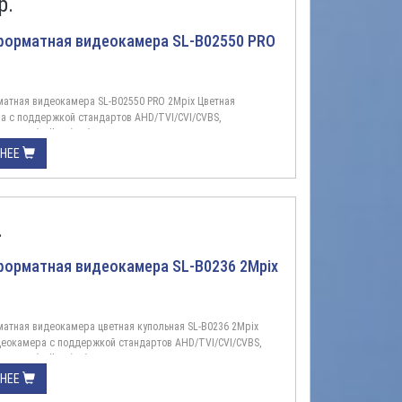
р.
форматная видеокамера SL-B02550 PRO
атная видеокамера SL-B02550 PRO 2Mpix Цветная
а с поддержкой стандартов AHD/TVI/CVI/CVBS,
1080p (Full HD), объектив 5-50 мм, ИК подсветка до 70
личие функции шумоподавления, для установки внутри/вне
БНЕЕ
Описание:Цветное изображение с реальным разрешением
ив 5-50 ммТехнология ...
.
орматная видеокамера SL-B0236 2Mpix
атная видеокамера цветная купольная SL-B0236 2Mpix
деокамера с поддержкой стандартов AHD/TVI/CVI/CVBS,
1080p (Full HD),объектив 3,6 мм, ИК подсветка до 25
личие функции шумоподавления, для установки внутри/вне
БНЕЕ
Описание:Цветное изображение с реальным разрешением