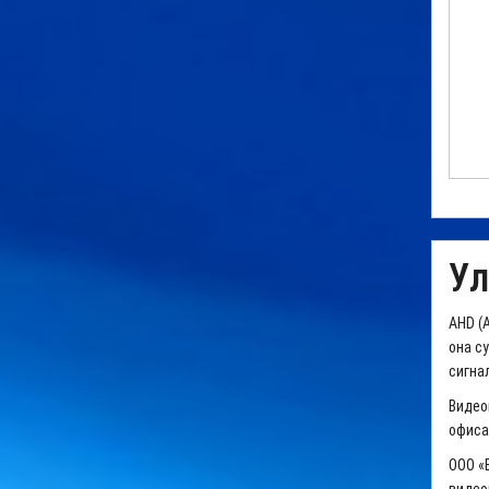
Ул
AHD (
она с
сигна
Видео
офиса
ООО «