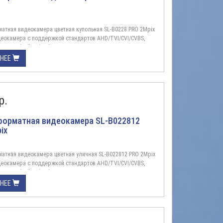
атная видеокамера цветная купольная SL-B0228 PRO 2Mpix
деокамера с поддержкой стандартов AHD/TVI/CVI/CVBS,
1080p (Full HD), объектив 2,8 мм, ИК подсветка до 40
личие функции шумоподавления, для установки внутри/вне
БНЕЕ
Описание:Цветное изображение с реальным разрешением
огия ...
р.
форматная видеокамера SL-B022812
ix
атная видеокамера цветная уличная SL-B022812 PRO 2Mpix
деокамера с поддержкой стандартов AHD/TVI/CVI/CVBS,
1080p (Full HD), объектив 2,8-12 мм, ИК подсветка до 40
личие функции шумоподавления, для установки внутри/вне
БНЕЕ
Описание:Цветное изображение с реальным разрешением
огия ...