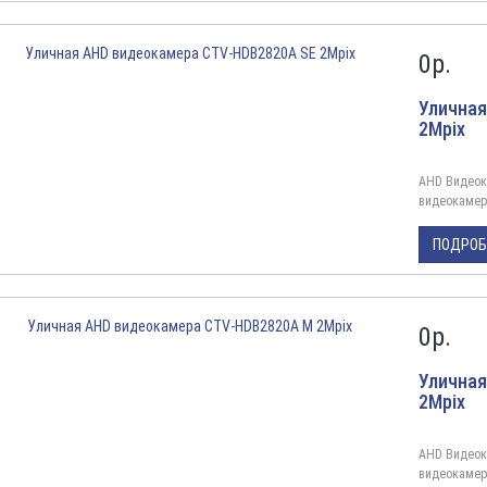
1080PОбъект
0
р.
Уличная
2Mpix
AHD Видеок
видеокамер
разрешение 
внутри/вне
ПОДРО
исполнения, 
...
0
р.
Улична
2Mpix
AHD Видеок
видеокамер